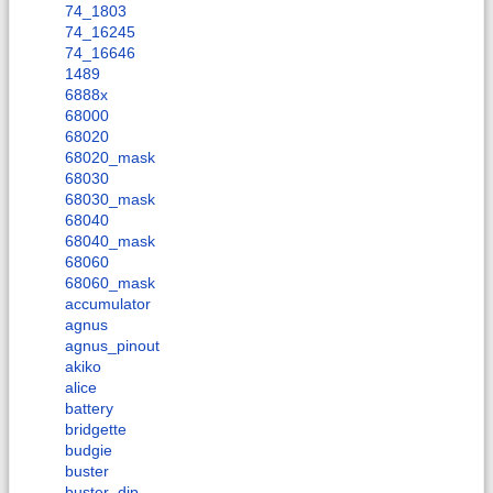
74_1803
74_16245
74_16646
1489
6888x
68000
68020
68020_mask
68030
68030_mask
68040
68040_mask
68060
68060_mask
accumulator
agnus
agnus_pinout
akiko
alice
battery
bridgette
budgie
buster
buster_dip