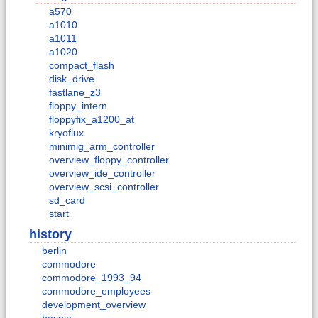
a570
a1010
a1011
a1020
compact_flash
disk_drive
fastlane_z3
floppy_intern
floppyfix_a1200_at
kryoflux
minimig_arm_controller
overview_floppy_controller
overview_ide_controller
overview_scsi_controller
sd_card
start
history
berlin
commodore
commodore_1993_94
commodore_employees
development_overview