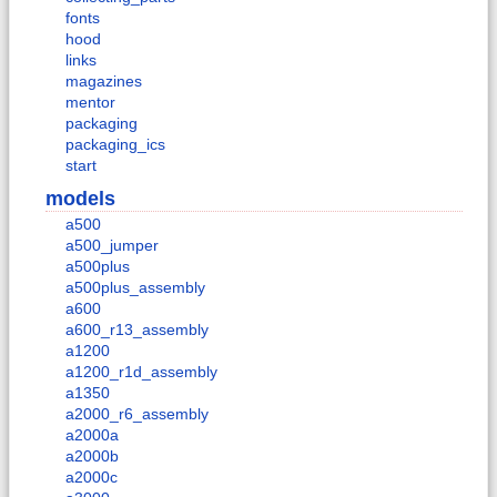
fonts
hood
links
magazines
mentor
packaging
packaging_ics
start
models
a500
a500_jumper
a500plus
a500plus_assembly
a600
a600_r13_assembly
a1200
a1200_r1d_assembly
a1350
a2000_r6_assembly
a2000a
a2000b
a2000c