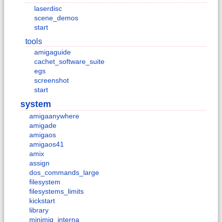
laserdisc
scene_demos
start
tools
amigaguide
cachet_software_suite
egs
screenshot
start
system
amigaanywhere
amigade
amigaos
amigaos41
amix
assign
dos_commands_large
filesystem
filesystems_limits
kickstart
library
minimig_interna