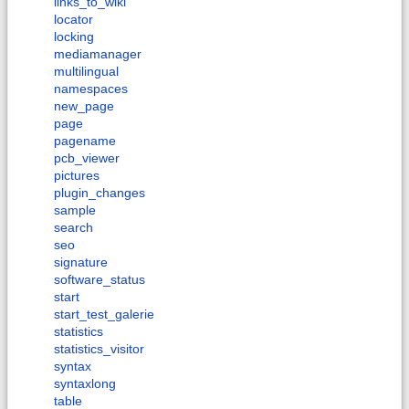
links_to_wiki
locator
locking
mediamanager
multilingual
namespaces
new_page
page
pagename
pcb_viewer
pictures
plugin_changes
sample
search
seo
signature
software_status
start
start_test_galerie
statistics
statistics_visitor
syntax
syntaxlong
table