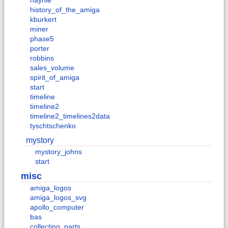
haynie
history_of_the_amiga
kburkert
miner
phase5
porter
robbins
sales_volume
spirit_of_amiga
start
timeline
timeline2
timeline2_timelines2data
tyschtschenko
mystory
mystory_johns
start
misc
amiga_logos
amiga_logos_svg
apollo_computer
bas
collecting_parts