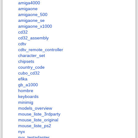
amiga4000
amigaone
amigaone_500
amigaone_se
amigaone_x1000
cd32
cd32_assembly
cdtv
cdtv_remote_controller
character_set
chipsets
country_code
cubo_cd32
efika
gb_a1000
hombre
keyboards
minimig
models_overview
mouse_liste_3rdparty
mouse_liste_original
mouse_liste_ps2
nyx
nyx_testadapter