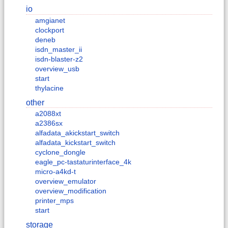
io
amgianet
clockport
deneb
isdn_master_ii
isdn-blaster-z2
overview_usb
start
thylacine
other
a2088xt
a2386sx
alfadata_akickstart_switch
alfadata_kickstart_switch
cyclone_dongle
eagle_pc-tastaturinterface_4k
micro-a4kd-t
overview_emulator
overview_modification
printer_mps
start
storage