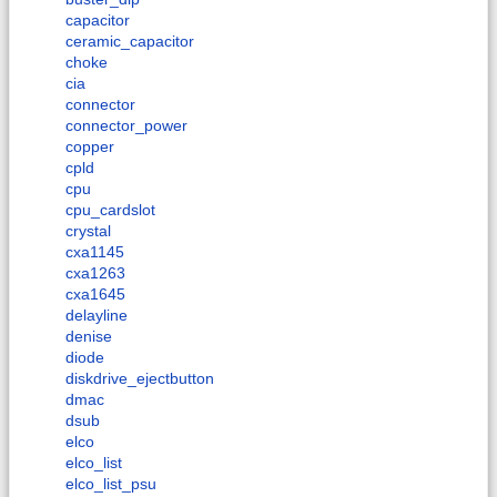
capacitor
ceramic_capacitor
choke
cia
connector
connector_power
copper
cpld
cpu
cpu_cardslot
crystal
cxa1145
cxa1263
cxa1645
delayline
denise
diode
diskdrive_ejectbutton
dmac
dsub
elco
elco_list
elco_list_psu