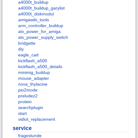
a4000t_buildup
a4000t_buildup_garylist
a4000t_diskmodul
amigawiki_tools
arm_controller_buildup
atx_power_for_amiga
atx_power_supply_switch
bridgette
diy
eagle_cad
kickflash_a500
kickflash_a500_details
minimig_buildup
mouse_adapter
nova_thylacine
pio2mode
preludez2
protein
searchplugin
start
vidiot_replacement
service
fragestunde