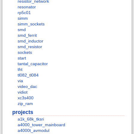
resistor_network
resonator
rp5c01
simm
simm_sockets
smd
smd_ferrit
smd_inductor
smd_resistor
sockets
start
tantal_capacitor
tht
tl082_tl084
via
video_dac
vidiot
xc3s400
zip_ram
projects
a1k_68k_tksri
a4000_tower_mainboard
a4000t_avmodul