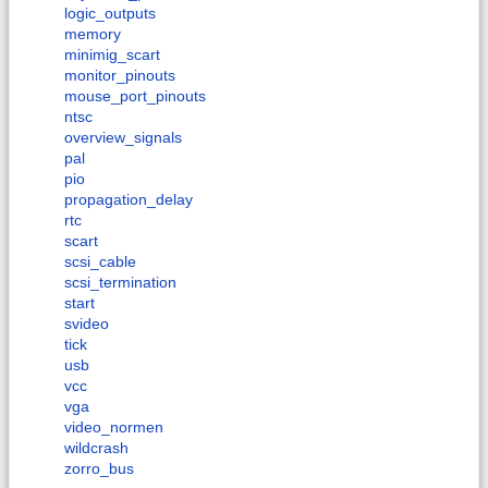
logic_outputs
memory
minimig_scart
monitor_pinouts
mouse_port_pinouts
ntsc
overview_signals
pal
pio
propagation_delay
rtc
scart
scsi_cable
scsi_termination
start
svideo
tick
usb
vcc
vga
video_normen
wildcrash
zorro_bus