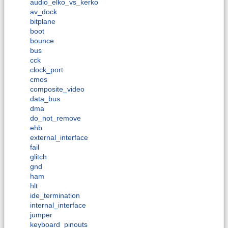
audio_elko_vs_kerko
av_dock
bitplane
boot
bounce
bus
cck
clock_port
cmos
composite_video
data_bus
dma
do_not_remove
ehb
external_interface
fail
glitch
gnd
ham
hlt
ide_termination
internal_interface
jumper
keyboard_pinouts