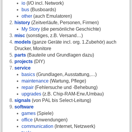
io
(I/O incl. Network)
bus
(Busboards)
other
(auch Emulatoren)
history
(Zeitverläufe, Personen, Firmen)
My Story
(die persönliche Geschichte)
misc
(sonstiges, z.B. Versand…)
models
(ganze Geräte incl. org. 1.Zubehör) auch
Drucker, Monitore
parts
(Bauteile und Grundlagen dazu)
projects
(DIY)
service
basics
(Grundlagen, Ausstattung,…)
maintenance
(Wartung, Pflege)
repair
(Fehlersuche und -Behebung)
upgrades
(z.B. Chip-RAM-Erw./Umbau)
signals
(von PAL bis Select-Leitung)
software
games
(Spiele)
office
(Anwendungen)
communication
(Internet, Netzwerk)