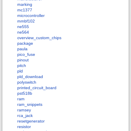
marking
mc1377
microcontroller
mmbf102
ne555
ne564
overview_custom_chips
package
paula
pico_fuse
pinout
pitch
pld
pld_download
polyswitch
printed_circuit_board
pst518b
ram
ram_snippets
ramsey
rca_jack
resetgenerator
resistor