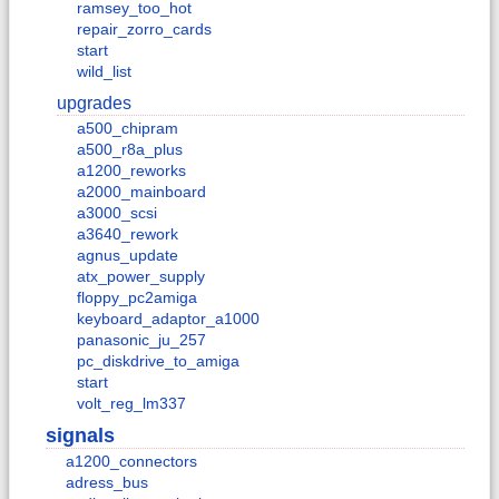
ramsey_too_hot
repair_zorro_cards
start
wild_list
upgrades
a500_chipram
a500_r8a_plus
a1200_reworks
a2000_mainboard
a3000_scsi
a3640_rework
agnus_update
atx_power_supply
floppy_pc2amiga
keyboard_adaptor_a1000
panasonic_ju_257
pc_diskdrive_to_amiga
start
volt_reg_lm337
signals
a1200_connectors
adress_bus