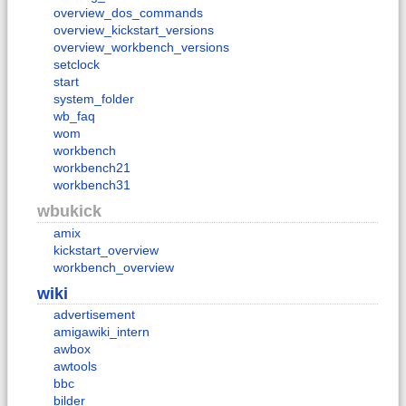
overview_dos_commands
overview_kickstart_versions
overview_workbench_versions
setclock
start
system_folder
wb_faq
wom
workbench
workbench21
workbench31
wbukick
amix
kickstart_overview
workbench_overview
wiki
advertisement
amigawiki_intern
awbox
awtools
bbc
bilder