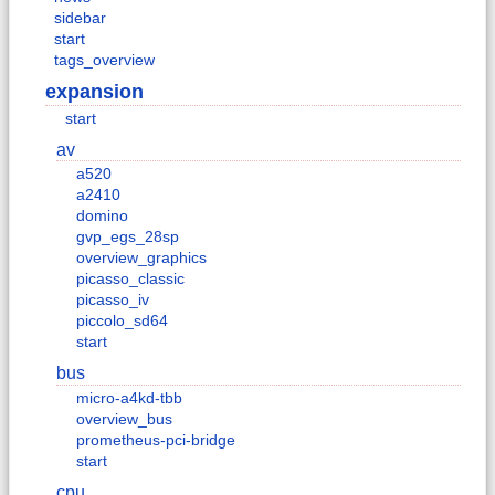
sidebar
start
tags_overview
expansion
start
av
a520
a2410
domino
gvp_egs_28sp
overview_graphics
picasso_classic
picasso_iv
piccolo_sd64
start
bus
micro-a4kd-tbb
overview_bus
prometheus-pci-bridge
start
cpu