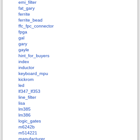
emi_filter
fat_gary
ferrite
ferrite_bead
ffc_fpc_connector
fpga
gal
gary
gayle
hint_for_buyers
index
inductor
keyboard_mpu
kickrom
led
lf347_lf353
line_filter
lisa
lm385
lm386
logic_gates
m6242b
m514221
manufacturer