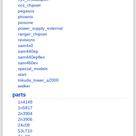
ocs_chipset
pegasos
phoenix
piosone
power_supply_external
ranger_chipset
revisions
sam4x0
sam440ep
sam440epflex
sam460ex
special_models
start
tokuda_tower_a2000
walker
parts
1n4148
1n5817
2n3904
2n3906
24c08
53c710