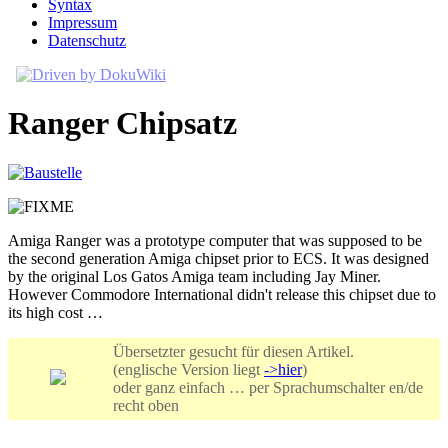
Syntax
Impressum
Datenschutz
Ranger Chipsatz
Amiga Ranger was a prototype computer that was supposed to be
the second generation Amiga chipset prior to ECS. It was designed
by the original Los Gatos Amiga team including Jay Miner.
However Commodore International didn't release this chipset due to
its high cost …
Übersetzter gesucht für diesen Artikel.
(englische Version liegt
->hier
)
oder ganz einfach … per Sprachumschalter en/de
recht oben