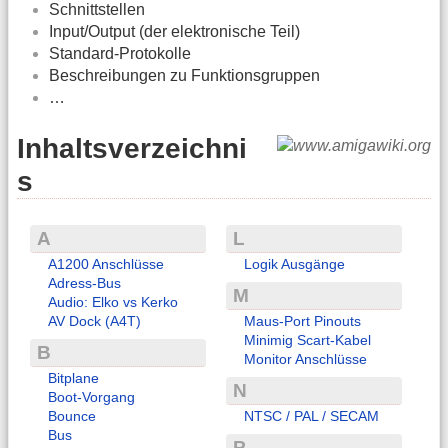
Schnittstellen
Input/Output (der elektronische Teil)
Standard-Protokolle
Beschreibungen zu Funktionsgruppen
…
Inhaltsverzeichni
s
A
L
A1200 Anschlüsse
Logik Ausgänge
Adress-Bus
M
Audio: Elko vs Kerko
AV Dock (A4T)
Maus-Port Pinouts
Minimig Scart-Kabel
B
Monitor Anschlüsse
Bitplane
N
Boot-Vorgang
Bounce
NTSC / PAL / SECAM
Bus
P