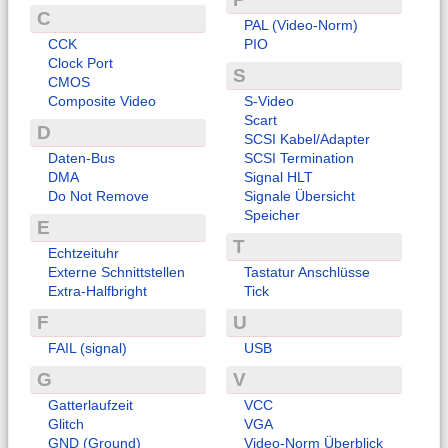
C
PAL (Video-Norm)
CCK
PIO
Clock Port
S
CMOS
Composite Video
S-Video
Scart
D
SCSI Kabel/Adapter
Daten-Bus
SCSI Termination
DMA
Signal HLT
Do Not Remove
Signale Übersicht
Speicher
E
T
Echtzeituhr
Externe Schnittstellen
Tastatur Anschlüsse
Extra-Halfbright
Tick
F
U
FAIL (signal)
USB
G
V
Gatterlaufzeit
VCC
Glitch
VGA
GND (Ground)
Video-Norm Überblick