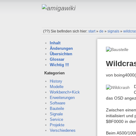
(??)
Sie befinden sich hier:
start
»
de
»
signals
»
wildcra
Inhalt
Änderungen
Übersichten
Glossar
Wildcra
Wichtig !!!
Kategorien
von boing4000(
History
D
Modelle
C
Workbench+Kick
Erweiterungen
das OSD angezei
Software
Bauteile
Zwischen einem
Signale
initialisiert u
Service
$BF0000 in den
Projekte
Verschiedenes
Beim A500/1000