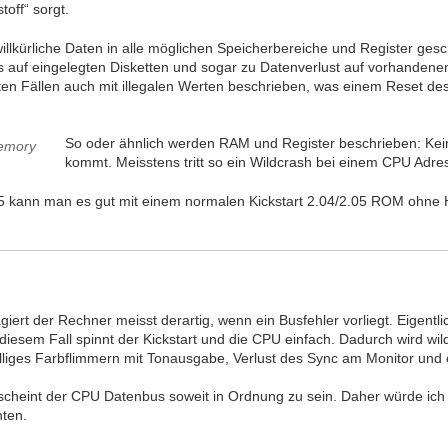
toff“ sorgt.
llkürliche Daten in alle möglichen Speicherbereiche und Register ges
 auf eingelegten Disketten und sogar zu Datenverlust auf vorhandenen
sten Fällen auch mit illegalen Werten beschrieben, was einem Reset d
So oder ähnlich werden RAM und Register beschrieben: Kei
kommt. Meisstens tritt so ein Wildcrash bei einem CPU Adres
5 kann man es gut mit einem normalen Kickstart 2.04/2.05 ROM ohne 
giert der Rechner meisst derartig, wenn ein Busfehler vorliegt. Eigentl
diesem Fall spinnt der Kickstart und die CPU einfach. Dadurch wird w
lliges Farbflimmern mit Tonausgabe, Verlust des Sync am Monitor und e
 scheint der CPU Datenbus soweit in Ordnung zu sein. Daher würde ic
hten.