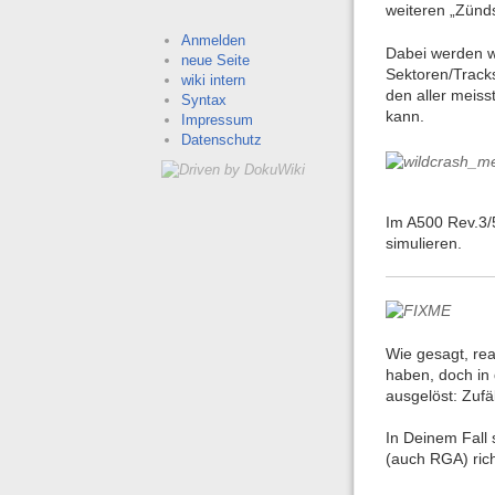
weiteren „Zünds
Anmelden
Dabei werden wi
neue Seite
Sektoren/Tracks
wiki intern
den aller meis
Syntax
kann.
Impressum
Datenschutz
Im A500 Rev.3/
simulieren.
Wie gesagt, rea
haben, doch in 
ausgelöst: Zufä
In Deinem Fall
(auch RGA) ric