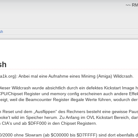
~~ RM:
sh
sh
a1k.org): Anbei mal eine Aufnahme eines Minimg (Amiga) Wildcrash.
ieser Wildcrash wurde absichtlich durch ein defektes Kickstart Image 
PU/Chipset Register und memory config erscheinen auch andere Effek
gt, weil die Beamcounter Register illegale Werte führen, wodurch der
 Reset und dem „Ausflippen“ des Rechners besteht eine gewisse Pause.
nd poke't wild im Speicher herum. Zu Anfang im OVL Kickstart Bereich, d
 CIA's und ab $DFF000 in den Chipset Registern.
/2000 ohne Slowram (ab $C00000 bis $D7FFFF) sind dort ebenfalls die