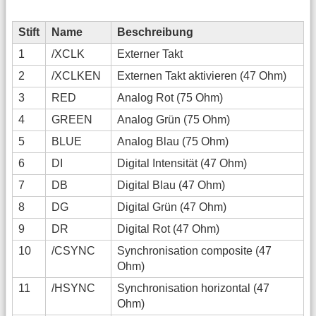
Stift
Name
Beschreibung
1
/XCLK
Externer Takt
2
/XCLKEN
Externen Takt aktivieren (47 Ohm)
3
RED
Analog Rot (75 Ohm)
4
GREEN
Analog Grün (75 Ohm)
5
BLUE
Analog Blau (75 Ohm)
6
DI
Digital Intensität (47 Ohm)
7
DB
Digital Blau (47 Ohm)
8
DG
Digital Grün (47 Ohm)
9
DR
Digital Rot (47 Ohm)
10
/CSYNC
Synchronisation composite (47
Ohm)
11
/HSYNC
Synchronisation horizontal (47
Ohm)