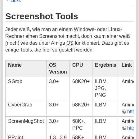
Links
Screenshot Tools
Jeder weiß, wie man an einem Windows- oder Linux-
Rechner einen Screenshot macht, doch kaum einer weiß
(noch) wie das unter Amiga
OS
funktioniert. Dazu gibt es
einige Tools, die hier vorgestellt werden.
Name
OS
CPU
Ergebnis
Link
Version
SGrab
3.0+
68K20+
ILBM,
Aminet
JPG,
PNG
CyberGrab
3.0+
68K20+
ILBM
Aminet
http:
ScreenMugShot
3.0+
68K+,
ILBM
Aminet
PPC
http:
PPaint
1.3 - 3.9
68K+
ILBM,
Aminet