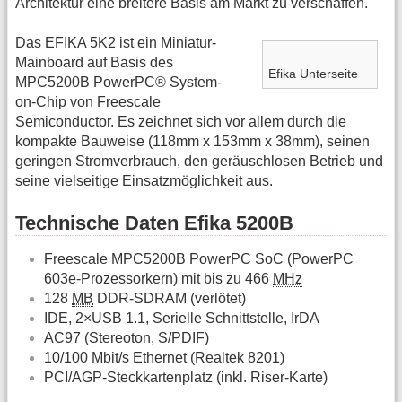
Architektur eine breitere Basis am Markt zu verschaffen.
Das EFIKA 5K2 ist ein Miniatur-
Mainboard auf Basis des
Efika Unterseite
MPC5200B PowerPC® System-
on-Chip von Freescale
Semiconductor. Es zeichnet sich vor allem durch die
kompakte Bauweise (118mm x 153mm x 38mm), seinen
geringen Stromverbrauch, den geräuschlosen Betrieb und
seine vielseitige Einsatzmöglichkeit aus.
Technische Daten Efika 5200B
Freescale MPC5200B PowerPC SoC (PowerPC
603e-Prozessorkern) mit bis zu 466
MHz
128
MB
DDR-SDRAM (verlötet)
IDE, 2×USB 1.1, Serielle Schnittstelle, IrDA
AC97 (Stereoton, S/PDIF)
10/100 Mbit/s Ethernet (Realtek 8201)
PCI/AGP-Steckkartenplatz (inkl. Riser-Karte)