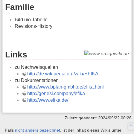
Familie
Bild u/o Tabelle
Revisions-History
Links
zu Nachweisquellen
http://de.wikipedia.org/wiki/EFIKA
zu Dokumentationen
http://www.bplan-gmbh.de/efika.html
http://genesi.company/efika
http://www.efika.de/
Zuletzt geändert: 2024/09/22 00:26
Falls
nicht anders bezeichnet
, ist der Inhalt dieses Wikis unter