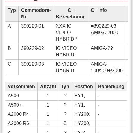
Typ
Commodore-
C=
C= Info
F
Nr.
Bezeichnung
A
390229-01
XXX IC
=390229-03
VIDEO
AMIGA-2000
HYBRID *
B
390229-02
IC VIDEO
AMIGA-??
HYBRID
C
390229-03
IC VIDEO
AMIGA-
HYBRID
500/500+/2000
Vorkommen
Anzahl
Typ
Position
Bemerkung
A500
1
?
HY1,
-
A500+
1
?
HY1,
-
A2000 R4
1
?
HY200,
-
A2000 R6
1
C
HY200,
-
A
1
?
HY ?,
-