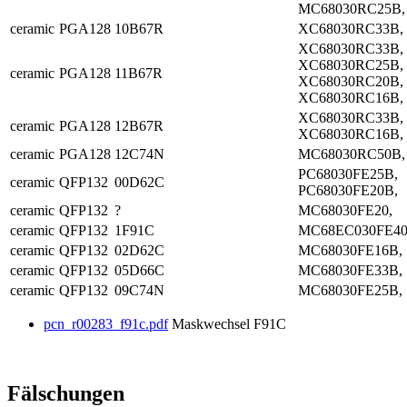
MC68030RC25B,
ceramic
PGA128
10B67R
XC68030RC33B,
XC68030RC33B,
XC68030RC25B,
ceramic
PGA128
11B67R
XC68030RC20B,
XC68030RC16B,
XC68030RC33B,
ceramic
PGA128
12B67R
XC68030RC16B,
ceramic
PGA128
12C74N
MC68030RC50B,
PC68030FE25B,
ceramic
QFP132
00D62C
PC68030FE20B,
ceramic
QFP132
?
MC68030FE20,
ceramic
QFP132
1F91C
MC68EC030FE40
ceramic
QFP132
02D62C
MC68030FE16B,
ceramic
QFP132
05D66C
MC68030FE33B,
ceramic
QFP132
09C74N
MC68030FE25B,
pcn_r00283_f91c.pdf
Maskwechsel F91C
Fälschungen