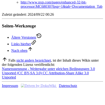
http://www.nxp.com/pages/enhanced-32-bit-
processor:MC68030?fpsp=1&tab=Documentation_Tab
Zuletzt geändert: 2024/09/22 00:26
Seiten-Werkzeuge
Ältere Versionen
Links hierher
Nach oben
Falls
nicht anders bezeichnet
, ist der Inhalt dieses Wikis unter
der folgenden Lizenz veröffentlicht:
Namensnennung - Weitergabe unter gleichen Bedingungen 3.0
Unported (CC BY-SA 3.0) CC Attribution-Share Alike 3.0
Unported
Impressum
Datenschutz