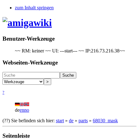
zum Inhalt springen
Benutzer-Werkzeuge
~~ RM: keiner ~~ UI: ---start--- ~~ IP:216.73.216.38~~
Webseiten-Werkzeuge
Suche
>
?
de
en
no
(??)
Sie befinden sich hier:
start
»
de
»
parts
»
68030_mask
Seitenleiste