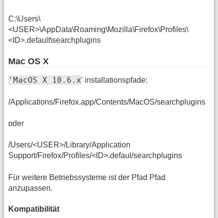
C:\Users\
<USER>\AppData\Roaming\Mozilla\Firefox\Profiles\
<ID>.default\searchplugins
Mac OS X
'MacOS X 10.6.x
' installationspfade:
/Applications/Firefox.app/Contents/MacOS/searchplugins
oder
/Users/<USER>/Library/Application
Support/Firefox/Profiles/<ID>.defaul/searchplugins
Für weitere Betriebssysteme ist der Pfad Pfad
anzupassen.
Kompatibilität