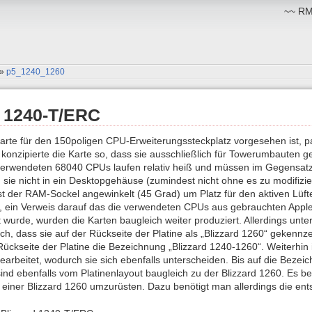
~~ RM:
»
p5_1240_1260
d 1240-T/ERC
rte für den 150poligen CPU-Erweiterungssteckplatz vorgesehen ist, pa
konzipierte die Karte so, dass sie ausschließlich für Towerumbauten 
 verwendeten 68040 CPUs laufen relativ heiß und müssen im Gegensatz 
sie nicht in ein Desktopgehäuse (zumindest nicht ohne es zu modifizi
ist der RAM-Sockel angewinkelt (45 Grad) um Platz für den aktiven Lüft
, ein Verweis darauf das die verwendeten CPUs aus gebrauchten Ap
 wurde, wurden die Karten baugleich weiter produziert. Allerdings un
h, dass sie auf der Rückseite der Platine als „Blizzard 1260“ gekenn
Rückseite der Platine die Bezeichnung „Blizzard 1240-1260“. Weiterhin i
gearbeitet, wodurch sie sich ebenfalls unterscheiden. Bis auf die Beze
sind ebenfalls vom Platinenlayout baugleich zu der Blizzard 1260. Es be
einer Blizzard 1260 umzurüsten. Dazu benötigt man allerdings die ent