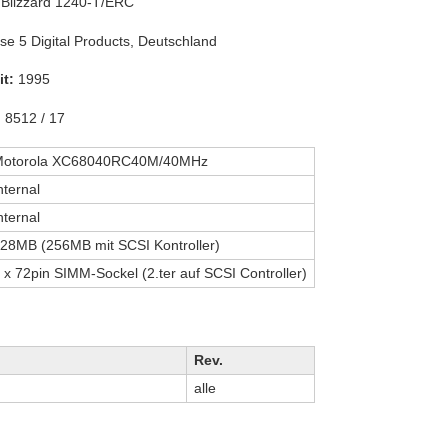
Blizzard 1240-T/ERC
e 5 Digital Products, Deutschland
t:
1995
:
8512 / 17
otorola XC68040RC40M/40MHz
nternal
nternal
28MB (256MB mit SCSI Kontroller)
 x 72pin SIMM-Sockel (2.ter auf SCSI Controller)
Rev.
alle