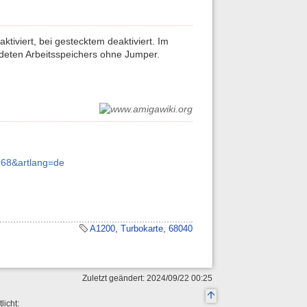
iviert, bei gestecktem deaktiviert. Im
deten Arbeitsspeichers ohne Jumper.
968&artlang=de
A1200
,
Turbokarte
,
68040
Zuletzt geändert: 2024/09/22 00:25
licht: