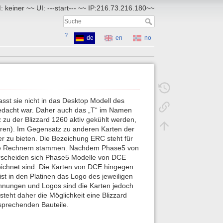
 keiner ~~ UI: ---start--- ~~ IP:216.73.216.180~~
?
de
en
no
sst sie nicht in das Desktop Modell des
gedacht war. Daher auch das „T“ im Namen
zu der Blizzard 1260 aktiv gekühlt werden,
eren). Im Gegensatz zu anderen Karten der
er zu bieten. Die Bezeichung ERC steht für
ple Rechnern stammen. Nachdem Phase5 von
terscheiden sich Phase5 Modelle von DCE
zeichnet sind. Die Karten von DCE hingegen
st in den Platinen das Logo des jeweiligen
ichnungen und Logos sind die Karten jedoch
steht daher die Möglichkeit eine Blizzard
sprechenden Bauteile.