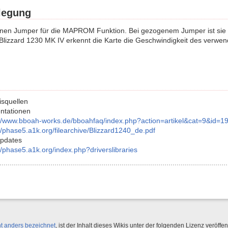
legung
inen Jumper für die MAPROM Funktion. Bei gezogenem Jumper ist sie akt
Blizzard 1230 MK IV erkennt die Karte die Geschwindigkeit des verwen
squellen
ntationen
://www.bboah-works.de/bboahfaq/index.php?action=artikel&cat=9&id=1
//phase5.a1k.org/filearchive/Blizzard1240_de.pdf
Updates
//phase5.a1k.org/index.php?driverslibraries
ht anders bezeichnet
, ist der Inhalt dieses Wikis unter der folgenden Lizenz veröffent