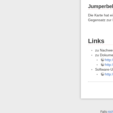
Jumperbe
Die Karte hat e
Gegensatz zur 
Links
zu Nachwei
zu Dokume
http
http:
Software-
http:
Falls
nic