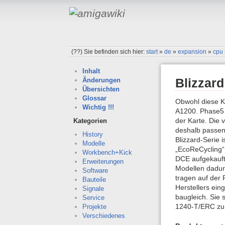
(??)
Sie befinden sich hier:
start
»
de
»
expansion
»
cpu
Inhalt
Blizzar
Änderungen
Übersichten
Glossar
Obwohl diese Ka
Wichtig !!!
A1200. Phase5 
der Karte. Die
Kategorien
deshalb passen 
History
Blizzard-Serie 
Modelle
„EcoReCycling“
Workbench+Kick
DCE aufgekauft
Erweiterungen
Modellen dadurc
Software
tragen auf der 
Bauteile
Herstellers ein
Signale
baugleich. Sie 
Service
1240-T/ERC zu 
Projekte
Verschiedenes