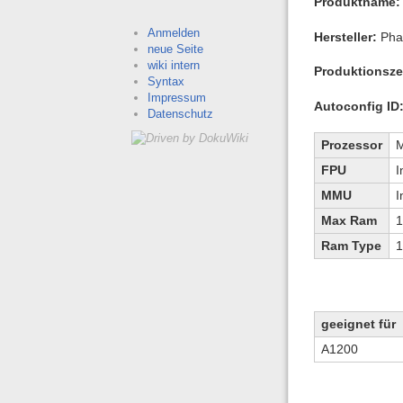
Produktname:
Anmelden
Hersteller:
Phas
neue Seite
wiki intern
Produktionszei
Syntax
Impressum
Autoconfig ID
Datenschutz
Prozessor
M
FPU
I
MMU
I
Max Ram
1
Ram Type
1
geeignet für
A1200