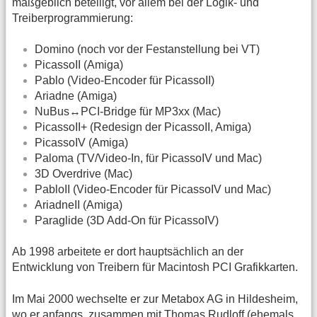
maßgeblich beteiligt, vor allem bei der Logik- und
Treiberprogrammierung:
Domino (noch vor der Festanstellung bei VT)
PicassoII (Amiga)
Pablo (Video-Encoder für PicassoII)
Ariadne (Amiga)
NuBus↔PCI-Bridge für MP3xx (Mac)
PicassoII+ (Redesign der PicassoII, Amiga)
PicassoIV (Amiga)
Paloma (TV/Video-In, für PicassoIV und Mac)
3D Overdrive (Mac)
PabloII (Video-Encoder für PicassoIV und Mac)
AriadneII (Amiga)
Paraglide (3D Add-On für PicassoIV)
Ab 1998 arbeitete er dort hauptsächlich an der
Entwicklung von Treibern für Macintosh PCI Grafikkarten.
Im Mai 2000 wechselte er zur Metabox AG in Hildesheim,
wo er anfangs, zusammen mit Thomas Rudloff (ehemals