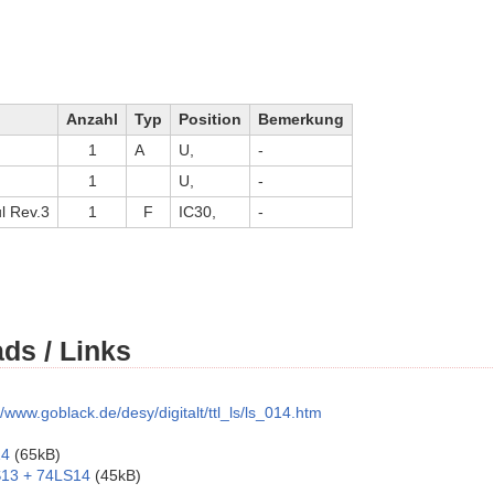
Anzahl
Typ
Position
Bemerkung
1
A
U,
-
1
U,
-
l Rev.3
1
F
IC30,
-
ds / Links
//www.goblack.de/desy/digitalt/ttl_ls/ls_014.htm
14
(65kB)
13 + 74LS14
(45kB)