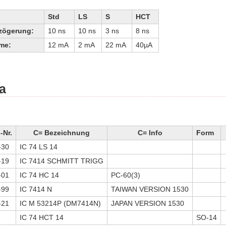
Std
LS
S
HCT
zögerung:
10 ns
10 ns
3 ns
8 ns
me:
12 mA
2 mA
22 mA
40µA
a
Nr.
C= Bezeichnung
C= Info
Form
-30
IC 74 LS 14
-19
IC 7414 SCHMITT TRIGG
-01
IC 74 HC 14
PC-60(3)
-99
IC 7414 N
TAIWAN VERSION 1530
-21
IC M 53214P (DM7414N)
JAPAN VERSION 1530
IC 74 HCT 14
SO-14