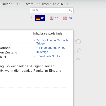
 keiner ~~ UI: ---start--- ~~ IP:216.73.216.192~~
?
de
en
no
Inhaltsverzeichnis
74_14 - Inverter/Schmitt-
Trigger
 können
Pinbelegung / Pinout
im Amiga
den Zustand
Downloads / Links
HIGH.
gang. So wechselt der Ausgang seinen
GH, wenn die negative Flanke im Eingang