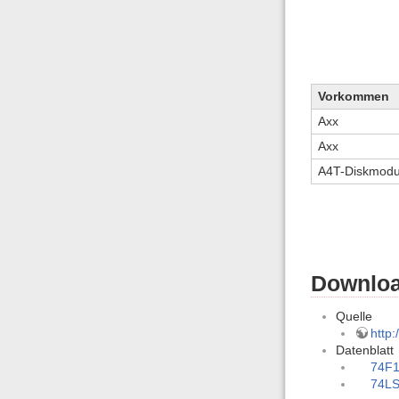
Vorkommen
Axx
Axx
A4T-Diskmodu
Downloa
Quelle
http:
Datenblatt
74F
74LS