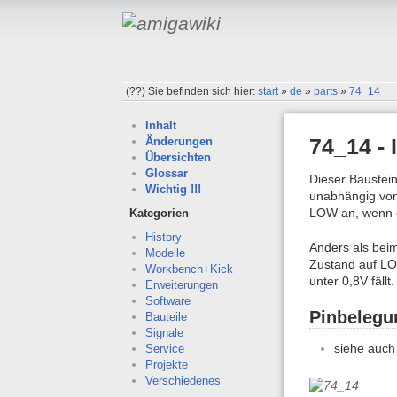
(??)
Sie befinden sich hier:
start
»
de
»
parts
»
74_14
Inhalt
74_14 - 
Änderungen
Übersichten
Glossar
Dieser Baustein
Wichtig !!!
unabhängig von
LOW an, wenn d
Kategorien
History
Anders als bei
Modelle
Zustand auf LO
Workbench+Kick
unter 0,8V fäll
Erweiterungen
Software
Pinbelegu
Bauteile
Signale
siehe auch
Service
Projekte
Verschiedenes