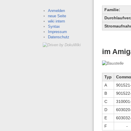
Familie:
Anmelden
neue Seite
Durchlaufver
wiki intern
Stromaufnah
Syntax
Impressum
Datenschutz
im Amig
Typ
Commo-
A
901521
B
901522
C
310001
D
603020
E
603032
F
-