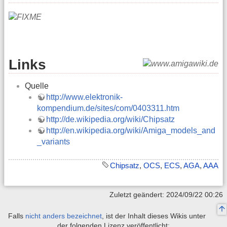
Links
Quelle
http://www.elektronik-
kompendium.de/sites/com/0403311.htm
http://de.wikipedia.org/wiki/Chipsatz
http://en.wikipedia.org/wiki/Amiga_models_and
_variants
Chipsatz
,
OCS
,
ECS
,
AGA
,
AAA
Zuletzt geändert: 2024/09/22 00:26
Falls
nicht anders bezeichnet
, ist der Inhalt dieses Wikis unter
der folgenden Lizenz veröffentlicht: