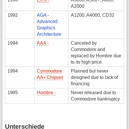
A2000
1992
AGA -
A1200, A4000, CD32
Advanced
Graphics
Architecture
1994
AAA -
Canceled by
Commodore and
replaced by Hombre due
to its high price
1994
Commodore
Planned but never
AA+ Chipset
designed due to lack of
financing
1995
Hombre -
Never released due to
Commodore bankruptcy
Unterschiede