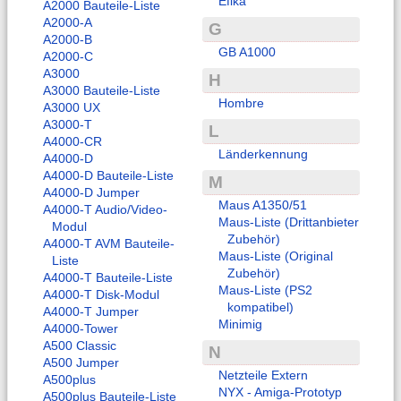
Efika
A2000 Bauteile-Liste
A2000-A
G
A2000-B
GB A1000
A2000-C
A3000
H
A3000 Bauteile-Liste
Hombre
A3000 UX
A3000-T
L
A4000-CR
Länderkennung
A4000-D
A4000-D Bauteile-Liste
M
A4000-D Jumper
Maus A1350/51
A4000-T Audio/Video-
Maus-Liste (Drittanbieter
Modul
Zubehör)
A4000-T AVM Bauteile-
Maus-Liste (Original
Liste
Zubehör)
A4000-T Bauteile-Liste
Maus-Liste (PS2
A4000-T Disk-Modul
kompatibel)
A4000-T Jumper
Minimig
A4000-Tower
A500 Classic
N
A500 Jumper
Netzteile Extern
A500plus
NYX - Amiga-Prototyp
A500plus Bauteile-Liste