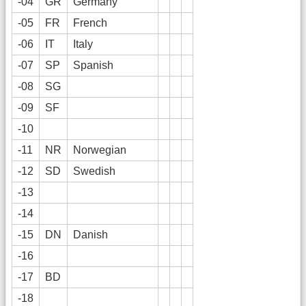
-04
GR
Germany
-05
FR
French
-06
IT
Italy
-07
SP
Spanish
-08
SG
-09
SF
-10
-11
NR
Norwegian
-12
SD
Swedish
-13
-14
-15
DN
Danish
-16
-17
BD
-18