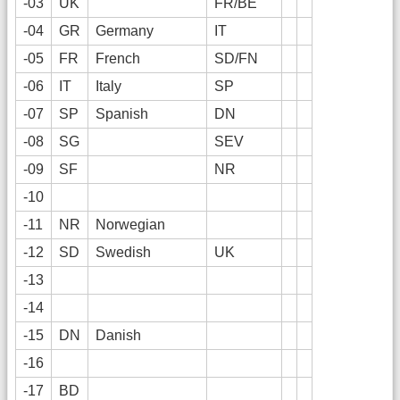
-03
UK
FR/BE
-04
GR
Germany
IT
-05
FR
French
SD/FN
-06
IT
Italy
SP
-07
SP
Spanish
DN
-08
SG
SEV
-09
SF
NR
-10
-11
NR
Norwegian
-12
SD
Swedish
UK
-13
-14
-15
DN
Danish
-16
-17
BD