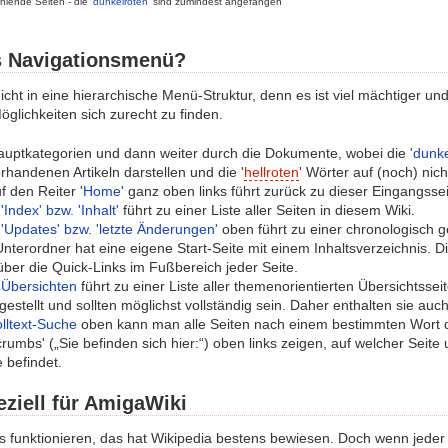
ehlende Seiten - die '
dunkelroten
' sind zumindest angefangen
s Navigationsmenü?
icht in eine hierarchische Menü-Struktur, denn es ist viel mächtiger und 
glichkeiten sich zurecht zu finden.
auptkategorien und dann weiter durch die Dokumente, wobei die '
dunke
handenen Artikeln darstellen und die '
hellroten
' Wörter auf (noch) nich
uf den Reiter '
Home
' ganz oben links führt zurück zu dieser Eingangssei
n
'Index' bzw. 'Inhalt'
führt zu einer Liste aller Seiten in diesem Wiki.
n
'Updates' bzw. 'letzte Änderungen'
oben führt zu einer chronologisch g
nterordner hat eine eigene Start-Seite mit einem Inhaltsverzeichnis. D
ber die Quick-Links im Fußbereich jeder Seite.
n
Übersichten
führt zu einer Liste aller themenorientierten Übersichtss
tellt und sollten möglichst vollständig sein. Daher enthalten sie auch 
lltext-Suche
oben kann man alle Seiten nach einem bestimmten Wort 
crumbs' („Sie befinden sich hier:“) oben links zeigen, auf welcher Sei
 befindet.
ziell für AmigaWiki
is funktionieren, das hat Wikipedia bestens bewiesen. Doch wenn jeder al