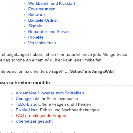
Workbench und Kickstart
Erweiterungen
Software
Bauteile-Ordner
Signale
Reparatur und Service
Projekte
Verschiedenes
rst angefangen haben, fehlen hier natürlich noch jede Menge Seiten.
st das schöne an einem Wiki, hier kann jeder mithelfen.
te es schon bald heißen:
Frage?
… Schau' ins AmigaWiki!
twas schreiben möchte
Allgemeine Hinweise zum Schreiben
Übungsplatz
für Schreibversuche
ToDo-Liste
: Offene Fragen und Themen
FixMe-Liste
: Fehler und Nachbearbeitungen
FAQ grundlegende Fragen
Übersetzer gesucht