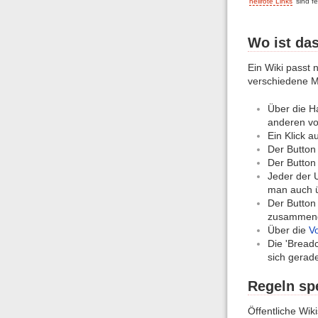
'
hellrote Links
' sind f
Wo ist da
Ein Wiki passt n
verschiedene Mö
Über die H
anderen vor
Ein Klick a
Der Butto
Der Butto
Jeder der U
man auch ü
Der Butto
zusammenges
Über die
Vo
Die 'Bread
sich gerade
Regeln spe
Öffentliche Wik