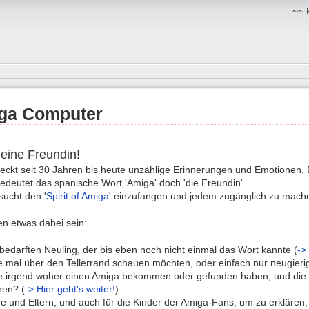
~~ 
ga Computer
ine Freundin!
weckt seit 30 Jahren bis heute unzählige Erinnerungen und Emotionen.
edeutet das spanische Wort 'Amiga' doch 'die Freundin'.
sucht den '
Spirit of Amiga
' einzufangen und jedem zugänglich zu mach
den etwas dabei sein:
bedarften Neuling, der bis eben noch nicht einmal das Wort kannte (
->
ie mal über den Tellerrand schauen möchten, oder einfach nur neugierig
die irgend woher einen Amiga bekommen oder gefunden haben, und die
hen? (
-> Hier geht's weiter!
)
e und Eltern, und auch für die Kinder der Amiga-Fans, um zu erklären,