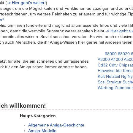
kt (
-> Hier geht's weiter!
)
nsteiger, um die Möglichkeiten und Funktionen aufzuzeigen und zu erkl
rtgeschrittenen, um weitere Feinheiten zu erläutern und für wichtige T
er!
ofis, um ihnen fundierte und möglichst allumfassende Infos und viele Hi
en, damit die wertvolle Substanz weiter erhalten bleibt
-> Hier geht's 
e bereits alles wissen. Soviel sei schon verraten: Es wird auch exklusiv
ich auch Menschen, die ihr Amiga-Wissen hier gerne mit Anderen teilen 
68000
68020
A3000
A4000
A50
etzt für alle, die ein schnelles und umfassendes
Cd32
Cdtv
Chipsa
k für den Amiga schon immer vermisst haben.
Hinweise
Ide
Kerk
Kult
Netzteil
Ng
Ny
Scsi
Struktur
Such
Wartung
Zubehoer
lich willkommen!
Haupt-Kategorien
Allgemeine Amiga-Geschichte
Amiga-Modelle