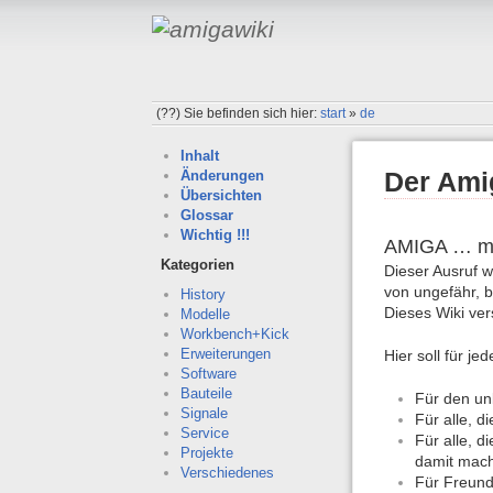
(??)
Sie befinden sich hier:
start
»
de
Inhalt
Der Ami
Änderungen
Übersichten
Glossar
Wichtig !!!
AMIGA … me
Kategorien
Dieser Ausruf 
von ungefähr, b
History
Dieses Wiki ver
Modelle
Workbench+Kick
Erweiterungen
Hier soll für je
Software
Bauteile
Für den un
Signale
Für alle, d
Service
Für alle, 
Projekte
damit mac
Verschiedenes
Für Freund