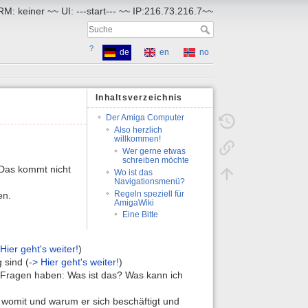
RM: keiner ~~ UI: ---start--- ~~ IP:216.73.216.7~~
?
de
en
no
Inhaltsverzeichnis
Der Amiga Computer
Also herzlich
willkommen!
Wer gerne etwas
schreiben möchte
 Das kommt nicht
Wo ist das
Navigationsmenü?
Regeln speziell für
en.
AmigaWiki
Eine Bitte
 Hier geht's weiter!
)
 sind (
-> Hier geht's weiter!
)
 Fragen haben: Was ist das? Was kann ich
 womit und warum er sich beschäftigt und