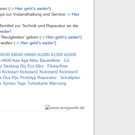
ären (
-> Hier geht's weiter!
)
ipps zur Instandhaltung und Service
-> Hier
lfsmittel zur Technik und Reparatur an die
weiter!
e 'Neuigkeiten' geben (
-> Hier geht's weiter!
)
wollen (
-> Hier geht's weiter!
)
68030
68040
68060
A1000
A1200
A2000
0
A600
Aaa
Aga
Akku
Bauteilliste
Cd
tz
Desktop
Diy
Ecs
Elko
Flickerfixer
o
Kickstart
Kickstart1
Kickstart2
Kickstart3
x
Ocs
Ppc
Prototyp
Reparatur
Schaltplan
e
Syntax
Tags
Turbokarte
Warnung