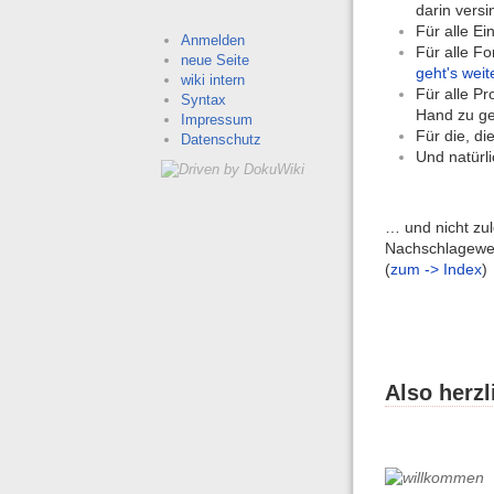
darin versin
Für alle Ei
Anmelden
Für alle Fo
neue Seite
geht's weit
wiki intern
Für alle Pr
Syntax
Hand zu geb
Impressum
Für die, di
Datenschutz
Und natürl
… und nicht zul
Nachschlagewer
(
zum -> Index
)
Also herz