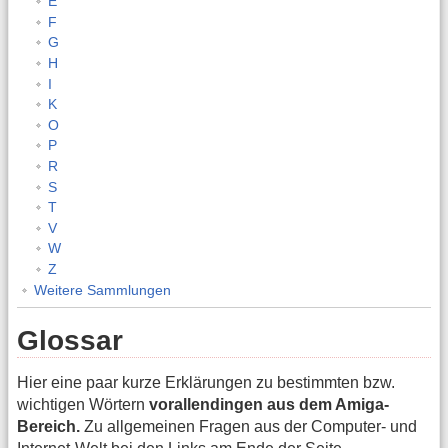
E
F
G
H
I
K
O
P
R
S
T
V
W
Z
Weitere Sammlungen
Glossar
Hier eine paar kurze Erklärungen zu bestimmten bzw.
wichtigen Wörtern
vorallendingen aus dem Amiga-
Bereich.
Zu allgemeinen Fragen aus der Computer- und