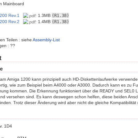
um Mainboard
200 Rev.1
1.3MB
(R1.38)
200 Rev.2
1.4MB
(R1.38)
len Teilen : siehe
Assembly-List
gen : ??
t
e
am Amiga 1200 kann prinzipiell auch HD-Diskettenlaufwerke verwenden.
ertig, wie zum Beispiel beim A4000 oder A3000. Dadurch kann es zu F
nung kommen. Die Erkennung funktioniert über die READY und SEL0 Le
and versehen sind. Es kann deswegen schon helfen, diese beiden Ans
inden. Trotz dieser Änderung wird aber nicht die gleiche Kompatibilitä
v. 1D4