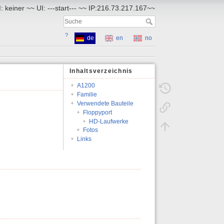
 keiner ~~ UI: ---start--- ~~ IP:216.73.217.167~~
?
de
en
no
Inhaltsverzeichnis
A1200
Familie
Verwendete Bauteile
Floppyport
HD-Laufwerke
Fotos
Links