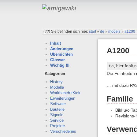
(??)
Sie befinden sich hier:
start
»
de
»
models
»
a1200
Inhalt
A1200
Änderungen
Übersichten
Glossar
Wichtig !!!
tja, hier fehl
Die Feinheiten 
Kategorien
History
… mit dazu PAS
Modelle
Workbench+Kick
Familie
Erweiterungen
Software
Bauteile
Bild u/o Ta
Signale
Revisions-
Service
Projekte
Verwend
Verschiedenes