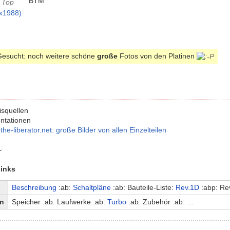
BTM
x1988)
Gesucht: noch weitere schöne
große
Fotos von den Platinen
squellen
ntationen
he-liberator.net: große Bilder von allen Einzelteilen
~
inks
Beschreibung
:ab:
Schaltpläne
:ab: Bauteile-Liste:
Rev.1D
:abp: Re
en
Speicher :ab: Laufwerke :ab:
Turbo
:ab: Zubehör :ab: …