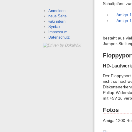
Schaltpläne z
Anmelden
Amiga 1
neue Seite
Amiga 1
wiki intern
Syntax
Impressum
Datenschutz
besteht aus vie
Jumper-Stellun
Floppypor
HD-Laufwerk
Der Floppyport 
nicht so hochw
Diskettenerken
Pullup-Widerst
mit +5V zu verb
Fotos
Amiga 1200 Re