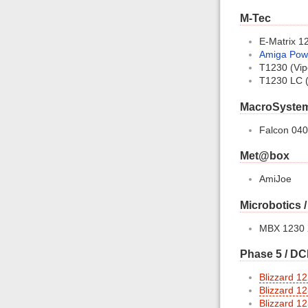
M-Tec
E-Matrix 1
Amiga Pow
T1230 (Vip
T1230 LC (
MacroSyste
Falcon 040
Met@box
AmiJoe
Microbotics /
MBX 1230 
Phase 5 / D
Blizzard 12
Blizzard 1
Blizzard 12