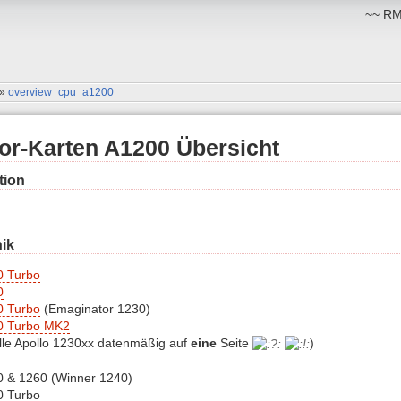
~~ RM:
»
overview_cpu_a1200
or-Karten A1200 Übersicht
tion
ik
0 Turbo
0
0 Turbo
(Emaginator 1230)
0 Turbo MK2
lle Apollo 1230xx datenmäßig auf
eine
Seite
)
0 & 1260 (Winner 1240)
0 Turbo