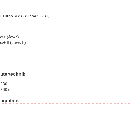
0 Turbo Mk3 (Winner 1230)
bo+ (Jaws)
+ II (Jaws II)
tertechnik
1230
1230xi
omputers