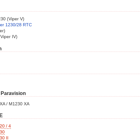
230 (Viper V)
er 1230/28 RTC
er)
Viper IV)
m
 Paravision
XA / M1230 XA
CE
20 / 4
230
30 II