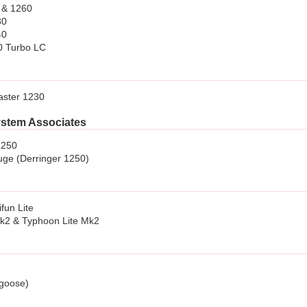
 & 1260
30
40
0 Turbo LC
ster 1230
stem Associates
1250
ge (Derringer 1250)
ifun Lite
k2 & Typhoon Lite Mk2
goose)