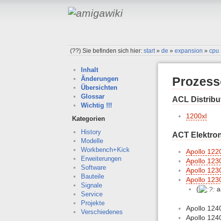
(??)
Sie befinden sich hier:
start
»
de
»
expansion
»
cpu
Inhalt
Prozess
Änderungen
Übersichten
Glossar
ACL Distribu
Wichtig !!!
1200xl
Kategorien
History
ACT Elektron
Modelle
Workbench+Kick
Apollo 122
Erweiterungen
Apollo 123
Software
Apollo 123
Bauteile
Apollo 123
Signale
(
a
Service
Projekte
Apollo 124
Verschiedenes
Apollo 124