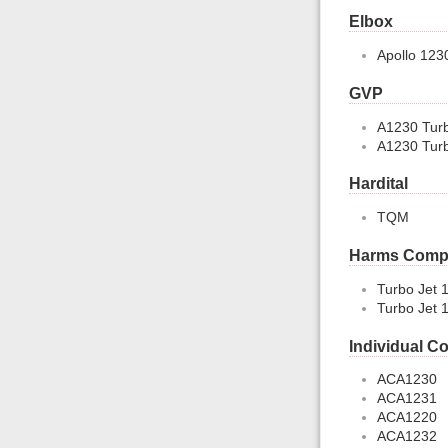
Elbox
Apollo 123
GVP
A1230 Tur
A1230 Turbo
Hardital
TQM
Harms Compu
Turbo Jet 
Turbo Jet 
Individual C
ACA1230
ACA1231
ACA1220
ACA1232