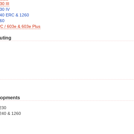
30 III
30 IV
240 ERC & 1260
260
PC / 603e & 603e Plus
uting
lopments
230
40 & 1260