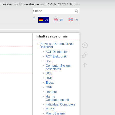
 keiner ~~ UI: ---start--- ~~ IP:216.73.217.103~~
?
de
en
no
Inhaltsverzeichnis
Prozessor-Karten A1200
Übersicht
ACL Distribution
ACT Elektronik
BSC
Computer System
Associates
DCE
DKB
Elbox
GVP
Hardital
Harms
Computertechnik
Individual Computers
M-Tec
MacroSystem