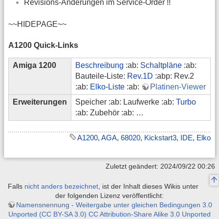
Revisions-Änderungen im Service-Order !!
~~HIDEPAGE~~
A1200 Quick-Links
Amiga 1200
Beschreibung
:ab:
Schaltpläne
:ab:
Bauteile-Liste:
Rev.1D
:abp: Rev.2
:ab:
Elko-Liste
:ab:
Platinen-Viewer
Erweiterungen
Speicher :ab: Laufwerke :ab:
Turbo
:ab: Zubehör :ab: …
A1200
,
AGA
,
68020
,
Kickstart3
,
IDE
,
Elko
Zuletzt geändert: 2024/09/22 00:26
Falls
nicht anders bezeichnet
, ist der Inhalt dieses Wikis unter
der folgenden Lizenz veröffentlicht:
Namensnennung - Weitergabe unter gleichen Bedingungen 3.0
Unported (CC BY-SA 3.0) CC Attribution-Share Alike 3.0 Unported