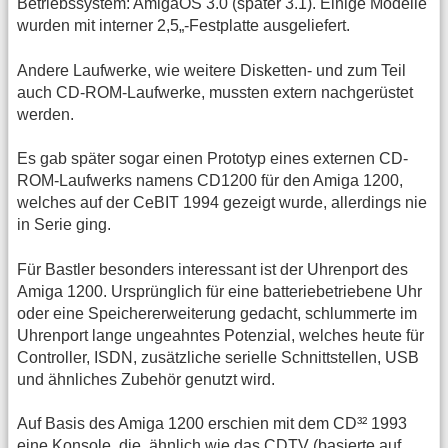
Betriebssystem: AmigaOS 3.0 (später 3.1). Einige Modelle
wurden mit interner 2,5„-Festplatte ausgeliefert.
Andere Laufwerke, wie weitere Disketten- und zum Teil
auch CD-ROM-Laufwerke, mussten extern nachgerüstet
werden.
Es gab später sogar einen Prototyp eines externen CD-
ROM-Laufwerks namens CD1200 für den Amiga 1200,
welches auf der CeBIT 1994 gezeigt wurde, allerdings nie
in Serie ging.
Für Bastler besonders interessant ist der Uhrenport des
Amiga 1200. Ursprünglich für eine batteriebetriebene Uhr
oder eine Speichererweiterung gedacht, schlummerte im
Uhrenport lange ungeahntes Potenzial, welches heute für
Controller, ISDN, zusätzliche serielle Schnittstellen, USB
und ähnliches Zubehör genutzt wird.
Auf Basis des Amiga 1200 erschien mit dem CD³² 1993
eine Konsole, die, ähnlich wie das CDTV (basierte auf