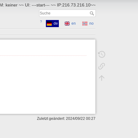
: keiner ~~ UI: ---start--- ~~ IP:216.73.216.10~~
?
de
en
no
Zuletzt geändert: 2024/09/22 00:27