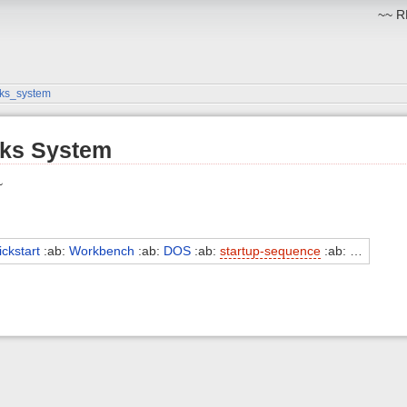
~~ RM
nks_system
nks System
~
ickstart
:ab:
Workbench
:ab:
DOS
:ab:
startup-sequence
:ab: …