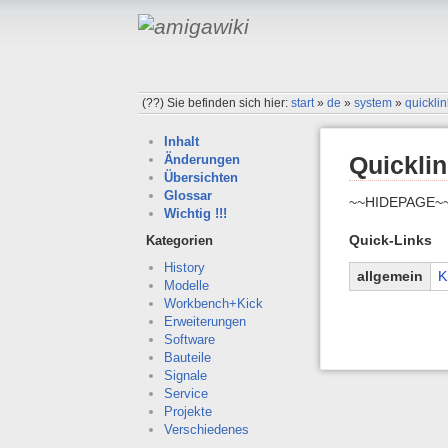
(??)
Sie befinden sich hier:
start
»
de
»
system
»
quickli
Inhalt
Quickli
Änderungen
Übersichten
Glossar
~~HIDEPAGE~
Wichtig !!!
Quick-Links
Kategorien
History
allgemein
K
Modelle
Workbench+Kick
Erweiterungen
Software
Bauteile
Signale
Service
Projekte
Verschiedenes