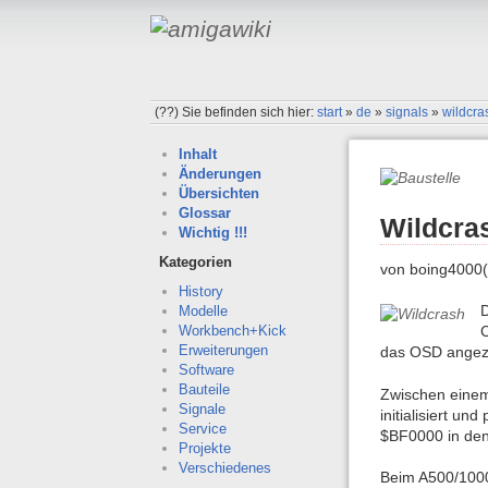
(??)
Sie befinden sich hier:
start
»
de
»
signals
»
wildcra
Inhalt
Änderungen
Übersichten
Glossar
Wildcra
Wichtig !!!
Kategorien
von boing4000(
History
D
Modelle
C
Workbench+Kick
Erweiterungen
das OSD angezei
Software
Bauteile
Zwischen einem
Signale
initialisiert u
Service
$BF0000 in den
Projekte
Verschiedenes
Beim A500/1000