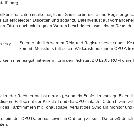
toff“ sorgt.
llkürliche Daten in alle möglichen Speicherbereiche und Register ges
 auf eingelegten Disketten und sogar zu Datenverlust auf vorhandenen
sten Fällen auch mit illegalen Werten beschrieben, was einem Reset d
So oder ähnlich werden RAM und Register beschrieben: Kei
kommt. Meisstens tritt so ein Wildcrash bei einem CPU Adres
5 kann man es gut mit einem normalen Kickstart 2.04/2.05 ROM ohne 
giert der Rechner meisst derartig, wenn ein Busfehler vorliegt. Eigentl
diesem Fall spinnt der Kickstart und die CPU einfach. Dadurch wird w
lliges Farbflimmern mit Tonausgabe, Verlust des Sync am Monitor und e
 scheint der CPU Datenbus soweit in Ordnung zu sein. Daher würde ic
hten.