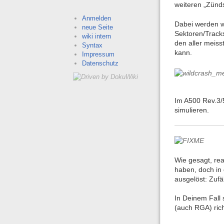
weiteren „Zünds
Anmelden
Dabei werden wi
neue Seite
Sektoren/Tracks
wiki intern
den aller meis
Syntax
kann.
Impressum
Datenschutz
Im A500 Rev.3/
simulieren.
Wie gesagt, rea
haben, doch in 
ausgelöst: Zufä
In Deinem Fall
(auch RGA) ric