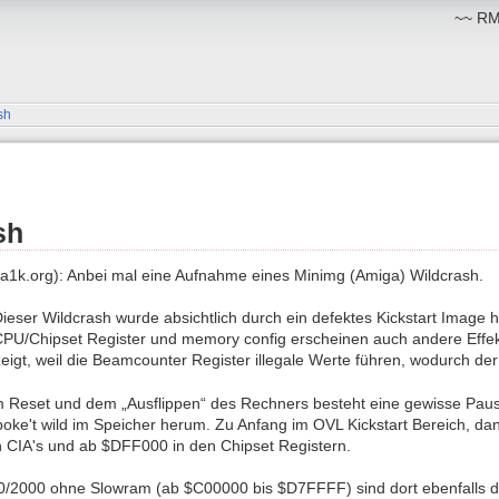
~~ RM:
sh
sh
a1k.org): Anbei mal eine Aufnahme eines Minimg (Amiga) Wildcrash.
ieser Wildcrash wurde absichtlich durch ein defektes Kickstart Image 
PU/Chipset Register und memory config erscheinen auch andere Effek
gt, weil die Beamcounter Register illegale Werte führen, wodurch der
 Reset und dem „Ausflippen“ des Rechners besteht eine gewisse Pause.
nd poke't wild im Speicher herum. Zu Anfang im OVL Kickstart Bereich, d
 CIA's und ab $DFF000 in den Chipset Registern.
/2000 ohne Slowram (ab $C00000 bis $D7FFFF) sind dort ebenfalls die