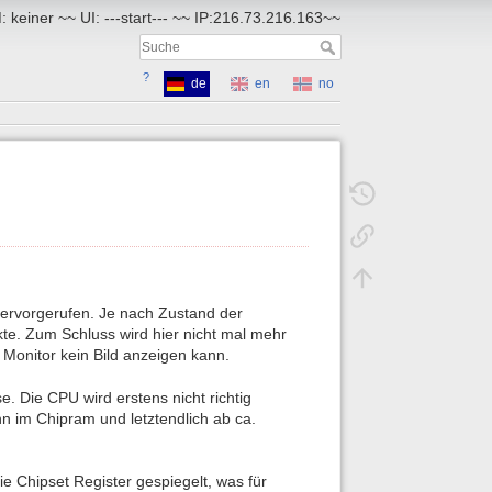
 keiner ~~ UI: ---start--- ~~ IP:216.73.216.163~~
?
de
en
no
hervorgerufen. Je nach Zustand der
te. Zum Schluss wird hier nicht mal mehr
 Monitor kein Bild anzeigen kann.
 Die CPU wird erstens nicht richtig
ann im Chipram und letztendlich ab ca.
 Chipset Register gespiegelt, was für