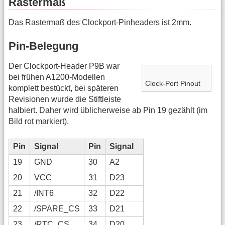
Rastermaß
Das Rastermaß des Clockport-Pinheaders ist 2mm.
Pin-Belegung
Der Clockport-Header P9B war
bei frühen A1200-Modellen
Clock-Port Pinout
komplett bestückt, bei späteren
Revisionen wurde die Stiftleiste
halbiert. Daher wird üblicherweise ab Pin 19 gezählt (im
Bild rot markiert).
Pin
Signal
Pin
Signal
19
GND
30
A2
20
VCC
31
D23
21
/INT6
32
D22
22
/SPARE_CS
33
D21
23
/RTC_CS
34
D20