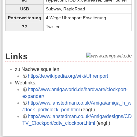
USB
Subway, RapidRoad
Porterweiterung
4 Wege Uhrenport Erweiterung
??
Twister
Links
zu Nachweisquellen
http://de.wikipedia.org/wiki/Uhrenport
Weblinks:
http://www.amigaworld.de/hardware/clockport-
expander/
http://www.ianstedman.co.uk/Amiga/amiga_h_w
/clock_port/clock_port.html
(engl.)
http://www.ianstedman.co.uk/Amiga/designs/CD
TV_Clockport/cdtv_clockport.html
(engl.)