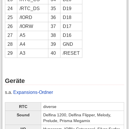
24
/RTC_DS
35
D19
25
/IORD
36
D18
26
/IORW
37
D17
27
A5
38
D16
28
A4
39
GND
29
A3
40
/RESET
Geräte
s.a.
Expansions-Ordner
RTC
diverse
Sound
Delfina 1200, Delfina Flipper, Melody,
Prelude, Prisma Megamix
I/O
Hypercom, IOBlix,Catweasel, Silver Surfer