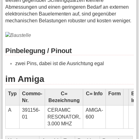
weisen gegenüber Schwingquarzen kleinere
Abmessungen und einen geringeren Bedarf an externen
elektronischen Bauelementen auf, sind gegenüber
mechanischen Belastungen robuster und kosten weniger.
Pinbelegung / Pinout
zwei Pins, dabei ist die Ausrichtung egal
im Amiga
Typ
Commo-
C=
C= Info
Form
Edi
Nr.
Bezeichnung
Inf
A
391156-
CERAMIC
AMIGA-
01
RESONATOR,
600
3.000 MHZ