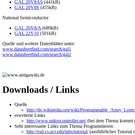
GAL 20V8AS
(441kB)
GAL 20V8S
(455kB)
National Semiconductor
GAL 20V8/A
(689kB)
GAL 22V10
(501kB)
Quelle und weitere Datenblätter unter:
www.datasheetfind.com/search/gal1
www.datasheetfind.com/search/gal2
Downloads / Links
Quelle
http://de.wikipedia.org/wiki/Programmable_Array_Logic
erweiterte Links
http://www.mikrocontroller.net/
(bei dem Thema kommt ma
Sehr interessante Links zum Thema Programmieren:
http://esd.cs.ucr.edu/labs/tutorial/
(ausführliches Tutorial 