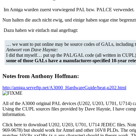
Im Amiga wurden zuerst vorwiegend PAL bzw. PALCE verwendet. 
Nun halten die auch nicht ewig, und einige haben sogar eine begrenzt
Dazu haben wir einfach mal angefragt:
… we want to put online may be source codes of GALs, including th
Antwort von Dave Haynie:
I did that myself… put up the PAL/GAL code (all written in CUPL) f
some of those GALs have a manufacturer-specified 10-year rete
Notes from Anthony Hoffman:
http://amiga.serveftp.net/A3000_HardwareGuide/heat-u202.html
All of the A3000 original PAL devices (U202, U203, U701, U714) can
Using the CUPL sources files provided by Dave Haynie, I have comp
information.
Click here to download U202, U203, U701, U714 JEDEC files. Note 
969-9678) but should work for Atmel and other 16V8 PLDs. The origi
matches 16V8x-xxQPx (x = any character) should in theory work. The