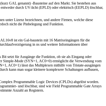
(kurz GAL genannt) -Bausteine auf den Markt. Sie bestehen aus
 entweder durch UV-licht (EPLD) oder elektrisch (EEPLD) löschbar,
en unter Lizenz bezeichnen, und andere Firmen, welche diese
edoch nicht die Pinbelegung und Funktion.
GAL16v8 ist ein Gal-baustein mit 16 Matrixeingängen für die
urchlaufverzögerung in ns und weitere Informationen über
Bit setzt für Ausgänge die Funktion, ob sie als Eingang oder
. Der Simple-Mode (SYN=1, AC0=0) ermöglicht die Verwendung vom
1, AC0=1) lässt das Multiplexen mithilfe von Tristate-ausgängen
 Dadurch kann man sogar kleinere komplexere Schaltungen aufbauen,
ch Complex Programmable Logic Devices (CPLDs) abgelöst worden.
grammier- und löschbar, sind wie Field Programmable Gate Arrays
stimmte Anzahl an Registern.