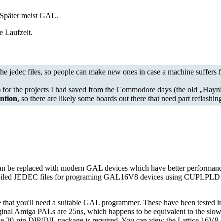
Später meist GAL.
e Laufzeit.
e jedec files, so people can make new ones in case a machine suffers
or the projects I had saved from the Commodore days (the old „Haynie 
ntion
, so there are likely some boards out there that need part reflashing
 be replaced with modern GAL devices which have better performance 
iled JEDEC files for programing GAL16V8 devices using CUPLPLD 4.2a
that you'll need a suitable GAL programmer. These have been teste
nal Amiga PALs are 25ns, which happens to be equivalent to the slow
 20-pin DIP/DIL package is required. You can view the Lattice 16V8 d