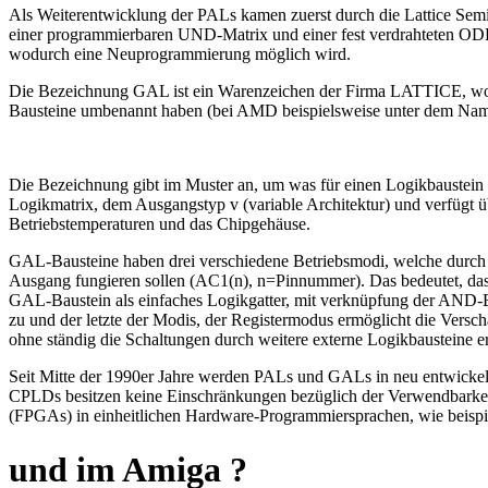
Als Weiterentwicklung der PALs kamen zuerst durch die Lattice Sem
einer programmierbaren UND-Matrix und einer fest verdrahteten ODE
wodurch eine Neuprogrammierung möglich wird.
Die Bezeichnung GAL ist ein Warenzeichen der Firma LATTICE, wodur
Bausteine umbenannt haben (bei AMD beispielsweise unter dem Namen
Die Bezeichnung gibt im Muster an, um was für einen Logikbaustein e
Logikmatrix, dem Ausgangstyp v (variable Architektur) und verfügt 
Betriebstemperaturen und das Chipgehäuse.
GAL-Bausteine haben drei verschiedene Betriebsmodi, welche durch zw
Ausgang fungieren sollen (AC1(n), n=Pinnummer). Das bedeutet, d
GAL-Baustein als einfaches Logikgatter, mit verknüpfung der AND-
zu und der letzte der Modis, der Registermodus ermöglicht die Versc
ohne ständig die Schaltungen durch weitere externe Logikbausteine e
Seit Mitte der 1990er Jahre werden PALs und GALs in neu entwicke
CPLDs besitzen keine Einschränkungen bezüglich der Verwendbarkei
(FPGAs) in einheitlichen Hardware-Programmiersprachen, wie beisp
und im Amiga ?