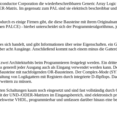
iconductor Corporation die wiederbeschreibbaren Generic Array Logic 
R-Matrix. Im gegensatz zum PAL sind sie elektrisch beschreibbar und
ch es einige Firmen gibt, die diese Bausteine mit ihrem Originalnam
 PALCE) - hierbei unterscheidet sich der Programmieralgorithmus, j
s sich handelt, und gibt Informationen über seine Eigenschaften. ein 
über acht Ausgänge. Anschließend kommt nach einem minus die Gatterd
ei Architekturbits beim Programmieren festgelegt werden. Ein drittes 
ass generell jeder Ausgang auch als Eingang verwendet werden kann
Bausteine mit nachfolgenden OR-Bausteinen. Der Complex-Mode (SYN=
haltung von Logikgattern mit Registern durch integrierte D-flipflops.
rweitern zu müssen.
lten Schaltungen kaum noch eingesetzt und sind fast vollständig dur
t der UND-/ODER-Matrizen im Eingangsbereich, sind elektronisch pro
ielsweise VHDL, programmierbar und umfassen darüber hinaus eine be