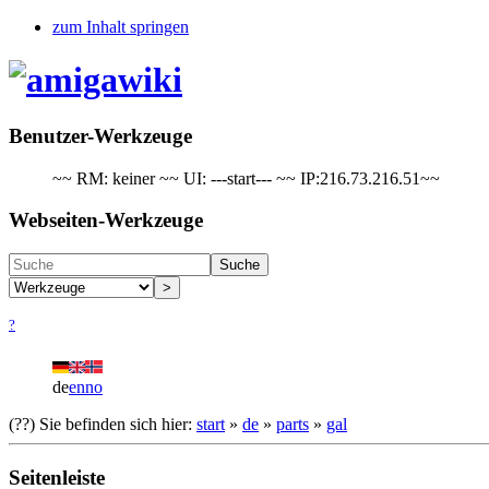
zum Inhalt springen
Benutzer-Werkzeuge
~~ RM: keiner ~~ UI: ---start--- ~~ IP:216.73.216.51~~
Webseiten-Werkzeuge
Suche
>
?
de
en
no
(??)
Sie befinden sich hier:
start
»
de
»
parts
»
gal
Seitenleiste