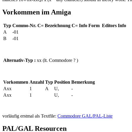
Vorkommen im Amiga
Typ
Commo-Nr.
C= Bezeichnung
C= Info
Form
Editors Info
A
-01
B
-01
Alternativ-Typ :
xx (lt. Commodore ? )
Vorkommen
Anzahl
Typ
Position
Bemerkung
Axx
1
A
U,
-
Axx
1
U,
-
vorläufig erstmal als Textfile:
Commodore GAL/PAL-Liste
PAL/GAL Resourcen