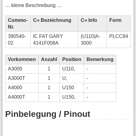
… kleine Beschreibung …
Commo-
C= Bezeichnung
C= Info
Form
Nr.
390540-
IC FAT GARY
(U110)A-
PLCC84
02
4141F008A
3000
Vorkommen
Anzahl
Position
Bemerkung
A3000
1
U110,
-
A3000T
1
U,
-
A4000
1
U150
-
A4000T
1
U150,
-
Pinbelegung / Pinout