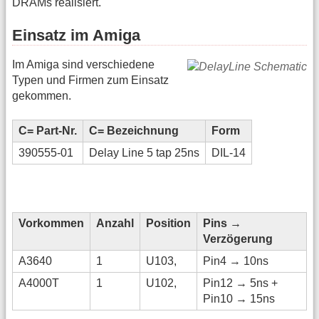
DRAMs realisiert.
Einsatz im Amiga
Im Amiga sind verschiedene
Typen und Firmen zum Einsatz
gekommen.
C= Part-Nr.
C= Bezeichnung
Form
390555-01
Delay Line 5 tap 25ns
DIL-14
Vorkommen
Anzahl
Position
Pins →
Verzögerung
A3640
1
U103,
Pin4 → 10ns
A4000T
1
U102,
Pin12 → 5ns +
Pin10 → 15ns