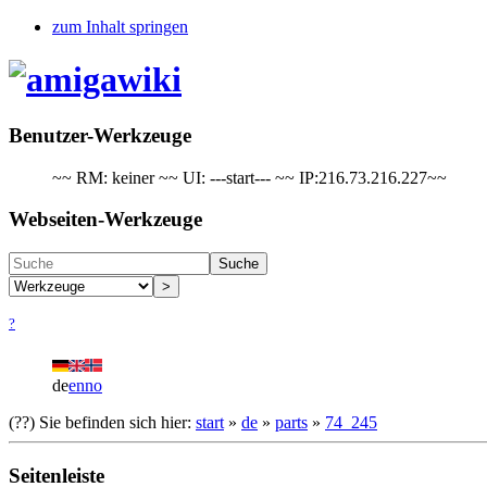
zum Inhalt springen
Benutzer-Werkzeuge
~~ RM: keiner ~~ UI: ---start--- ~~ IP:216.73.216.227~~
Webseiten-Werkzeuge
Suche
>
?
de
en
no
(??)
Sie befinden sich hier:
start
»
de
»
parts
»
74_245
Seitenleiste