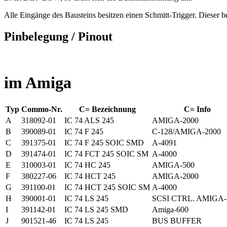
Alle Eingänge des Bausteins besitzen einen Schmitt-Trigger. Dieser b
Pinbelegung / Pinout
im Amiga
Typ
Commo-Nr.
C= Bezeichnung
C= Info
A
318092-01
IC 74 ALS 245
AMIGA-2000
B
390089-01
IC 74 F 245
C-128/AMIGA-2000
C
391375-01
IC 74 F 245 SOIC SMD
A-4091
D
391474-01
IC 74 FCT 245 SOIC SM
A-4000
E
310003-01
IC 74 HC 245
AMIGA-500
F
380227-06
IC 74 HCT 245
AMIGA-2000
G
391100-01
IC 74 HCT 245 SOIC SM
A-4000
H
390001-01
IC 74 LS 245
SCSI CTRL. AMIGA-
I
391142-01
IC 74 LS 245 SMD
Amiga-600
J
901521-46
IC 74 LS 245
BUS BUFFER