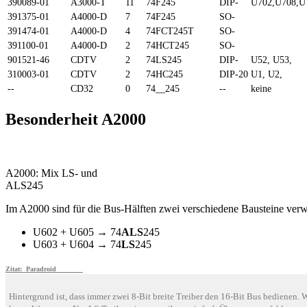
390089-01
A3000-T
11
74F245
DIP-
U702,U708,U
391375-01
A4000-D
7
74F245
SO-
391474-01
A4000-D
4
74FCT245T
SO-
391100-01
A4000-D
2
74HCT245
SO-
901521-46
CDTV
2
74LS245
DIP-
U52, U53,
310003-01
CDTV
2
74HC245
DIP-20
U1, U2,
--
CD32
0
74__245
--
keine
Besonderheit A2000
A2000: Mix LS- und
ALS245
Im A2000 sind für die Bus-Hälften zwei verschiedene Bausteine ver
U602 + U605 → 74
ALS
245
U603 + U604 → 74
LS
245
Zitat: Paradroid
Hintergrund ist, dass immer zwei 8-Bit breite Treiber den 16-Bit Bus bedienen. W