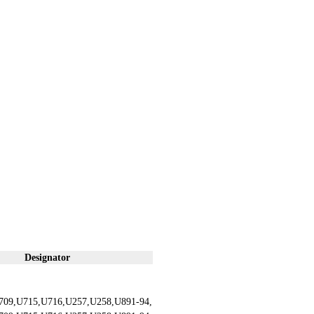
Designator
709,U715,U716,U257,U258,U891-94,