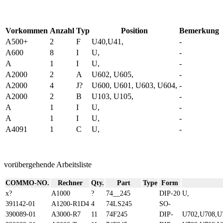
Vorkommen
Anzahl
Typ
Position
Bemerkung
A500+
2
F
U40,U41,
-
A600
8
I
U,
-
A
1
I
U,
-
A2000
2
A
U602, U605,
-
A2000
4
J?
U600, U601, U603, U604,
-
A2000
2
B
U103, U105,
-
A
1
I
U,
-
A
1
I
U,
-
A4091
1
C
U,
-
vorübergehende Arbeitsliste
COMMO-NO.
Rechner
Qty.
Part
Type
Form
x?
A1000
?
74__245
DIP-20
U,
391142-01
A1200-R1D4
4
74LS245
SO-
390089-01
A3000-R7
11
74F245
DIP-
U702,U708,U