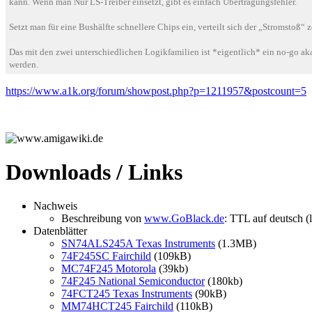
kann. Wenn man Nur LS-Treiber einsetzt, gibt es einfach Übertragungsfehler.
Setzt man für eine Bushälfte schnellere Chips ein, verteilt sich der „Stromstoß“ z
Das mit den zwei unterschiedlichen Logikfamilien ist *eigentlich* ein no-go aka
werden.
https://www.a1k.org/forum/showpost.php?p=1211957&postcount=5
Downloads / Links
Nachweis
Beschreibung von
www.GoBlack.de
: TTL auf deutsch (l
Datenblätter
SN74ALS245A Texas Instruments
(1.3MB)
74F245SC Fairchild
(109kB)
MC74F245 Motorola
(39kb)
74F245 National Semiconductor
(180kb)
74FCT245 Texas Instruments
(90kB)
MM74HCT245 Fairchild
(110kB)