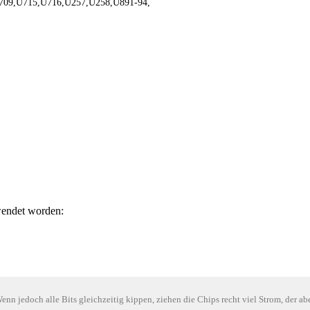
709,U715,U716,U257,U258,U891-94,
wendet worden:
enn jedoch alle Bits gleichzeitig kippen, ziehen die Chips recht viel Strom, der a