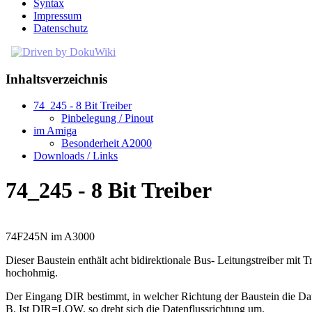
Syntax
Impressum
Datenschutz
Inhaltsverzeichnis
74_245 - 8 Bit Treiber
Pinbelegung / Pinout
im Amiga
Besonderheit A2000
Downloads / Links
74_245 - 8 Bit Treiber
74F245N im A3000
Dieser Baustein enthält acht bidirektionale Bus- Leitungstreiber m
hochohmig.
Der Eingang DIR bestimmt, in welcher Richtung der Baustein die Dat
B. Ist DIR=LOW, so dreht sich die Datenflussrichtung um.