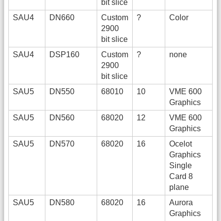
bit slice
SAU4
DN660
Custom
?
Color
2900
bit slice
SAU4
DSP160
Custom
?
none
2900
bit slice
SAU5
DN550
68010
10
VME 600
Graphics
SAU5
DN560
68020
12
VME 600
Graphics
SAU5
DN570
68020
16
Ocelot
Graphics
Single
Card 8
plane
SAU5
DN580
68020
16
Aurora
Graphics