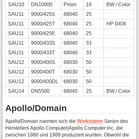
SAU10
DN10000
Prism
18
BW / Color
SAU11
9000/425S
68040
25
SAU11
9000/425T
68040
25
HP DIOII
SAU11
9000/425E
68040
25
SAU11
9000/433S
68040
33
SAU11
9000/433T
68040
33
SAU12
9000/400S
68030
50
SAU12
9000/400T
68030
50
SAU12
9000/400DL
68030
50
SAU14
DN5500
68040
25
BW / Color
Apollo/Domain
Apollo/Domain nannten sich die
Workstation
Serien des
Herstellers Apollo Computer|Apollo Computer Inc. die
zwischen 1980 und 1989 produziert wurden. Obwohl die