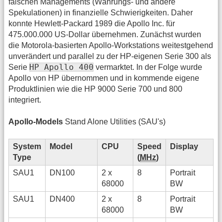
falschen Managements (Währungs- und andere
Spekulationen) in finanzielle Schwierigkeiten. Daher
konnte Hewlett-Packard 1989 die Apollo Inc. für
475.000.000 US-Dollar übernehmen. Zunächst wurden
die Motorola-basierten Apollo-Workstations weitestgehend
unverändert und parallel zu der HP-eigenen Serie 300 als
HP Apollo 400
Serie
vermarktet. In der Folge wurde
Apollo von HP übernommen und in kommende eigene
Produktlinien wie die HP 9000 Serie 700 und 800
integriert.
Apollo-Models
Stand Alone Utilities (SAU's)
System
Model
CPU
Speed
Display
I
Type
(
MHz
)
SAU1
DN100
2 x
8
Portrait
68000
BW
SAU1
DN400
2 x
8
Portrait
68000
BW