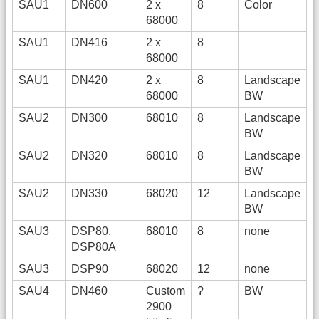
SAU1
DN600
2 x
8
Color
68000
SAU1
DN416
2 x
8
68000
SAU1
DN420
2 x
8
Landscape
68000
BW
SAU2
DN300
68010
8
Landscape
BW
SAU2
DN320
68010
8
Landscape
BW
SAU2
DN330
68020
12
Landscape
BW
SAU3
DSP80,
68010
8
none
DSP80A
SAU3
DSP90
68020
12
none
SAU4
DN460
Custom
?
BW
2900