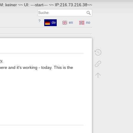
: keiner ~~ UI: ---start--- ~~ IP:216.73.216.38~~
?
de
en
no
y,
here and it's working - today. This is the