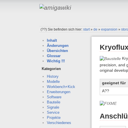
(??)
Sie befinden sich hier:
start
»
de
»
expansion
»
stor
Inhalt
Kryoflu
Änderungen
Übersichten
Glossar
Kry
Wichtig !!!
precision, and g
Kategorien
original develo
History
Modelle
geeignet für
Workbench+Kick
A??
Erweiterungen
Software
Bauteile
Signale
Service
Anschlü
Projekte
Verschiedenes