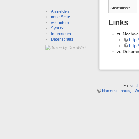
Anschlüsse
Anmelden
neue Seite
Links
wiki intern
Syntax
Impressum
zu Nachwei
Datenschutz
http:
http:
zu Dokume
Falls
nic
Namensnennung - Weit