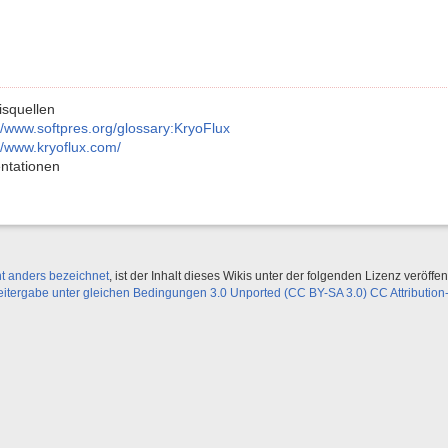
squellen
//www.softpres.org/glossary:KryoFlux
//www.kryoflux.com/
ntationen
ht anders bezeichnet
, ist der Inhalt dieses Wikis unter der folgenden Lizenz veröffent
ergabe unter gleichen Bedingungen 3.0 Unported (CC BY-SA 3.0) CC Attribution-