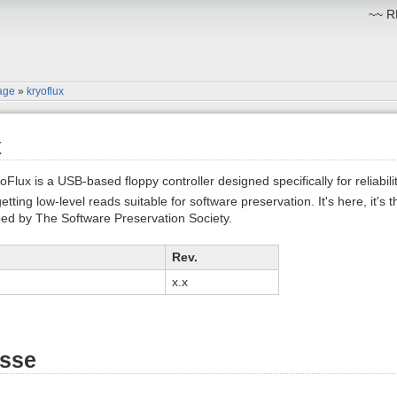
~~ RM
age
»
kryoflux
x
oFlux is a USB-based floppy controller designed specifically for reliabilit
etting low-level reads suitable for software preservation. It's here, it's t
ped by The Software Preservation Society.
Rev.
x.x
sse