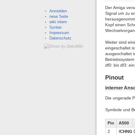
Der Amiga verwe
Anmelden
Signal um zu er
neue Seite
herausgenommen
wiki intern
Kopf einen Schr
Syntax
Wechselvorgang 
Impressum
Datenschutz
Weiter sind ei
eingeschaltet i
ausgeschaltet 
Betriebssystem
df0: bis df3: e
Pinout
interner Ans
Die ungerade P
Symbole und Be
Pin
A500
2
/CHNG
D