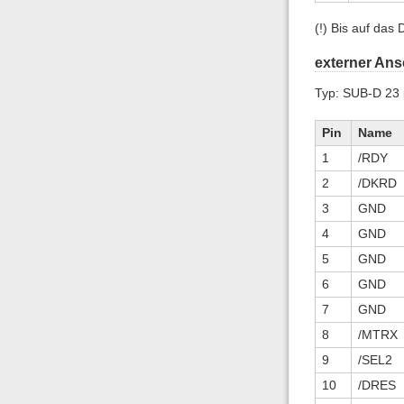
(!) Bis auf das
externer Ans
Typ: SUB-D 23 p
Pin
Name
1
/RDY
2
/DKRD
3
GND
4
GND
5
GND
6
GND
7
GND
8
/MTRX
9
/SEL2
10
/DRES