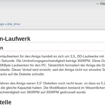
~~ RM:
age
»
disk_drive
en-Laufwerk
en
enlaufwerken für den Amiga handelt es sich um 3,5„ DD-Laufwerke mit 
o Sekunde. Die Umdrehungsgeschwindigkeit beträgt 300RPM. Diese Da
20KByte-Laufwerken für den PC. Tatsächlich formatiert der Amiga die Di
skette. Dieser Vorteil wird erreicht, weil der Amiga nicht nur einzelne 
cks auf die Diskette schreibt.
Jahren des Amiga waren 3,5“ Disketten noch recht teuer, so dass es 5
 die gleiche Kapazität hatten. Die Modifikation bestand im Wesentlichen
chwindigkeit von 360RPM auf 300RPM gedrosselt wurde.
telle