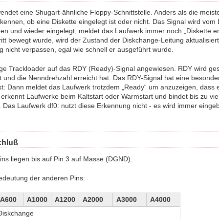
ndet eine Shugart-ähnliche Floppy-Schnittstelle. Anders als die meis
kennen, ob eine Diskette eingelegt ist oder nicht. Das Signal wird vom
 und wieder eingelegt, meldet das Laufwerk immer noch „Diskette e
itt bewegt wurde, wird der Zustand der Diskchange-Leitung aktualisie
nicht verpassen, egal wie schnell er ausgeführt wurde.
nige Trackloader auf das RDY (Ready)-Signal angewiesen. RDY wird ge
st und die Nenndrehzahl erreicht hat. Das RDY-Signal hat eine beson
ist: Dann meldet das Laufwerk trotzdem „Ready“ um anzuzeigen, dass 
 erkennt Laufwerke beim Kaltstart oder Warmstart und bindet bis zu v
in. Das Laufwerk df0: nutzt diese Erkennung nicht - es wird immer eing
chluß
ins liegen bis auf Pin 3 auf Masse (DGND).
deutung der anderen Pins:
A600
A1000
A1200
A2000
A3000
A4000
iskchange