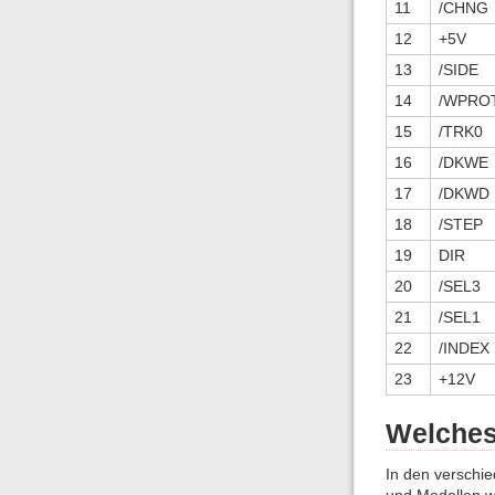
11
/CHNG
12
+5V
13
/SIDE
14
/WPRO
15
/TRK0
16
/DKWE
17
/DKWD
18
/STEP
19
DIR
20
/SEL3
21
/SEL1
22
/INDEX
23
+12V
Welches
In den verschi
und Modellen wu