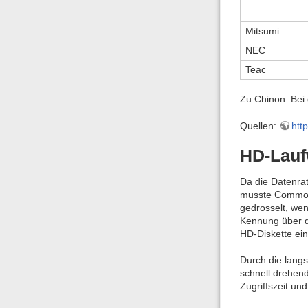
Mitsumi
NEC
Teac
Zu Chinon: Bei 
Quellen:
htt
HD-Lauf
Da die Datenra
musste Commod
gedrosselt, wen
Kennung über d
HD-Diskette eing
Durch die lang
schnell drehend
Zugriffszeit un