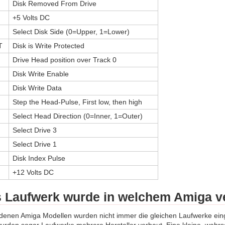
Disk Removed From Drive
+5 Volts DC
Select Disk Side (0=Upper, 1=Lower)
T
Disk is Write Protected
Drive Head position over Track 0
Disk Write Enable
Disk Write Data
Step the Head-Pulse, First low, then high
Select Head Direction (0=Inner, 1=Outer)
Select Drive 3
Select Drive 1
Disk Index Pulse
+12 Volts DC
 Laufwerk wurde in welchem Amiga v
edenen Amiga Modellen wurden nicht immer die gleichen Laufwerke ei
rden sogar Laufwerke mehrere Hersteller verbaut. Eine kleine, wahrsc