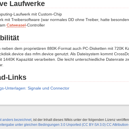
ive Laufwerke
puting-Laufwerk mit Custom-Chip
k mit Treibersoftware (war normales DD ohne Treiber, hatte besonde
 am
Catweasel
-Controller
ilität
 neben dem proprietären 880K-Format auch PC-Disketten mit 720K Kapa
rackdisk.device das mfm.device genutzt. Als Dateisystem kommt Cross
t 1440K Kapazität verarbeiten. Die leicht unterschiedliche Datenrate 
r.
d-Links
gs-Unterlagen: Signale und Connector
ht anders bezeichnet
, ist der Inhalt dieses Wikis unter der folgenden Lizenz veröffent
ergabe unter gleichen Bedingungen 3.0 Unported (CC BY-SA 3.0) CC Attribution-