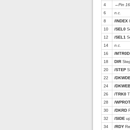
4
→Pin 16
6
n.c.
8
/INDEX
I
10
/SEL0
Se
12
/SEL1
Se
14
n.c.
16
/MTR0D
18
DIR
Step
20
/STEP
S
22
/DKWD
24
/DKWE
26
/TRK0
T
28
/WPRO
30
/DKRD
R
32
/SIDE
up
34
/RDY
Re