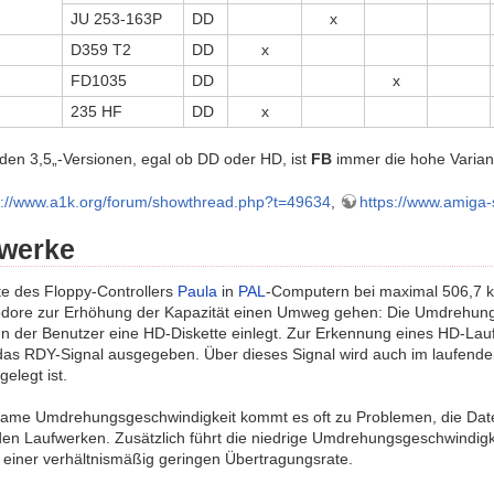
JU 253-163P
DD
x
D359 T2
DD
x
FD1035
DD
x
235 HF
DD
x
den 3,5„-Versionen, egal ob DD oder HD, ist
FB
immer die hohe Varia
p://www.a1k.org/forum/showthread.php?t=49634
,
https://www.amiga-
werke
te des Floppy-Controllers
Paula
in
PAL
-Computern bei maximal 506,7 kBi
ore zur Erhöhung der Kapazität einen Umweg gehen: Die Umdrehung
n der Benutzer eine HD-Diskette einlegt. Zur Erkennung eines HD-Lauf
as RDY-Signal ausgegeben. Über dieses Signal wird auch im laufenden
elegt ist.
same Umdrehungsgeschwindigkeit kommt es oft zu Problemen, die Datens
en Laufwerken. Zusätzlich führt die niedrige Umdrehungsgeschwindigke
d einer verhältnismäßig geringen Übertragungsrate.