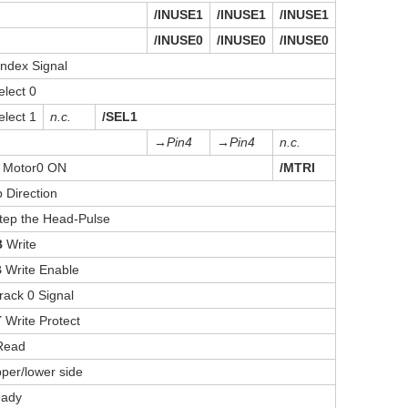
/INUSE1
/INUSE1
/INUSE1
/INUSE0
/INUSE0
/INUSE0
ndex Signal
lect 0
lect 1
n.c.
/SEL1
→Pin4
→Pin4
n.c.
Motor0 ON
/MTRI
 Direction
tep the Head-Pulse
B
Write
B
Write Enable
rack 0 Signal
T
Write Protect
ead
per/lower side
ady