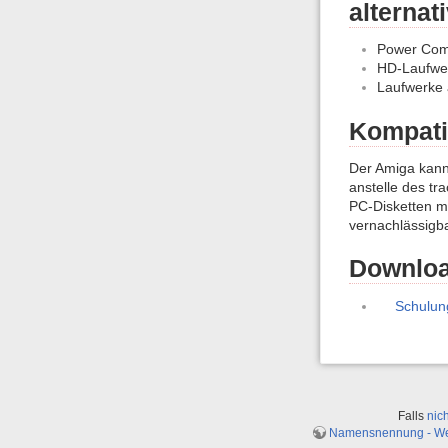
alternat
Power Com
HD-Laufwer
Laufwerke
Kompatib
Der Amiga kann
anstelle des t
PC-Disketten mi
vernachlässigba
Downloa
Schulun
Falls
nic
Namensnennung - Weit