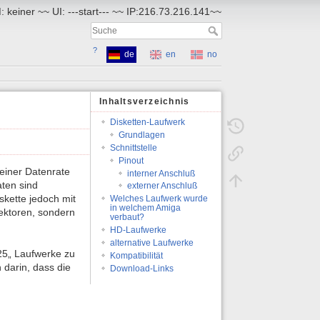
 keiner ~~ UI: ---start--- ~~ IP:216.73.216.141~~
?
de
en
no
Inhaltsverzeichnis
Disketten-Laufwerk
Grundlagen
Schnittstelle
Pinout
einer Datenrate
interner Anschluß
ten sind
externer Anschluß
skette jedoch mit
Welches Laufwerk wurde
in welchem Amiga
Sektoren, sondern
verbaut?
HD-Laufwerke
alternative Laufwerke
,25„ Laufwerke zu
Kompatibilität
 darin, dass die
Download-Links