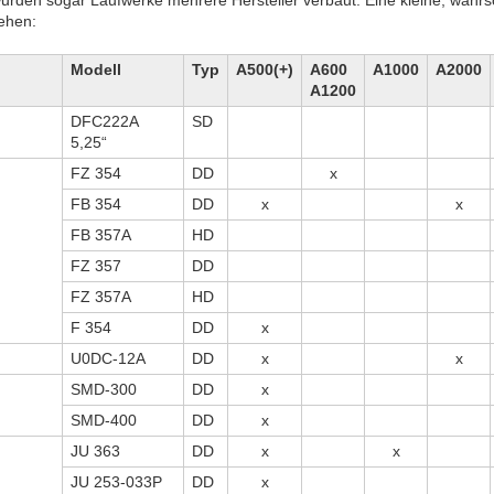
sehen:
Modell
Typ
A500(+)
A600
A1000
A2000
A1200
DFC222A
SD
5,25“
FZ 354
DD
x
FB 354
DD
x
x
FB 357A
HD
FZ 357
DD
FZ 357A
HD
F 354
DD
x
U0DC-12A
DD
x
x
SMD-300
DD
x
SMD-400
DD
x
JU 363
DD
x
x
JU 253-033P
DD
x