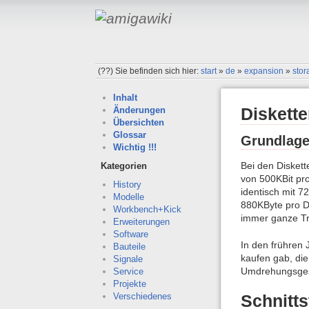
(??)
Sie befinden sich hier:
start
»
de
»
expansion
»
stor
Inhalt
Diskett
Änderungen
Übersichten
Glossar
Grundlag
Wichtig !!!
Bei den Diskett
Kategorien
von 500KBit pr
History
identisch mit 7
Modelle
880KByte pro Di
Workbench+Kick
immer ganze Tra
Erweiterungen
Software
In den frühren 
Bauteile
kaufen gab, die
Signale
Umdrehungsges
Service
Projekte
Verschiedenes
Schnitts