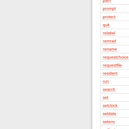
path
prompt
protect
quit
relabel
remrad
rename
requestchoice
requestfile
resident
run
search
set
setclock
setdate
setenv