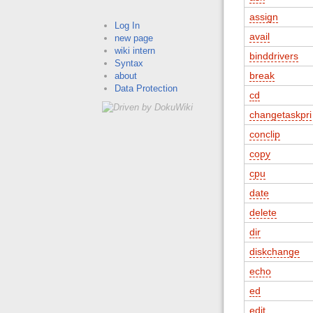
assign
Log In
avail
new page
wiki intern
binddrivers
Syntax
break
about
Data Protection
cd
changetaskpri
conclip
copy
cpu
date
delete
dir
diskchange
echo
ed
edit