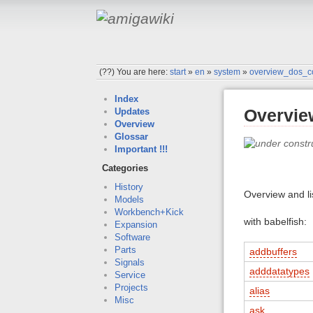
(??)
You are here:
start
»
en
»
system
»
overview_dos_
Index
Overvi
Updates
Overview
Glossar
Important !!!
Categories
History
Overview and l
Models
Workbench+Kick
with babelfish:
Expansion
Software
Parts
addbuffers
Signals
adddatatypes
Service
Projects
alias
Misc
ask