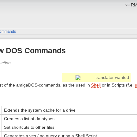
~~ RM:
commands
ew DOS Commands
translater wanted
ist of the amigaDOS-commands, as the used in
Shell
or in Scripts (f.e.
u
Extends the system cache for a drive
Creates a list of datatypes
Set shortcuts to other files
Generates a yes / no query during a Shell Script