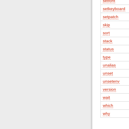
setfont
setkeyboard
setpatch
skip
sort
stack
status
type
unalias
unset
unsetenv
version
wait
which
why