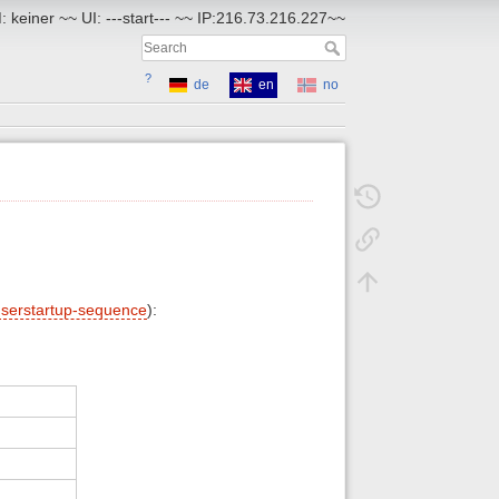
 keiner ~~ UI: ---start--- ~~ IP:216.73.216.227~~
?
de
en
no
serstartup-sequence
):