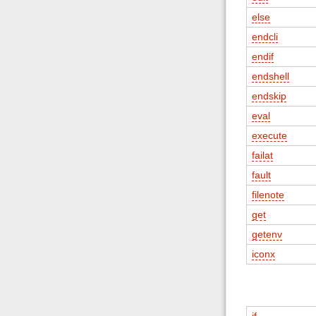
else
endcli
endif
endshell
endskip
eval
execute
failat
fault
filenote
get
getenv
iconx
if