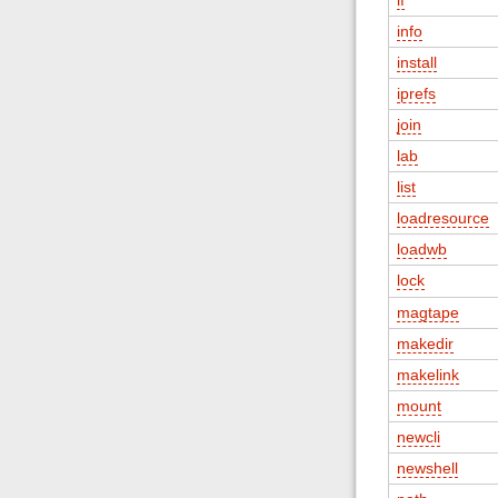
info
install
iprefs
join
lab
list
loadresource
loadwb
lock
magtape
makedir
makelink
mount
newcli
newshell