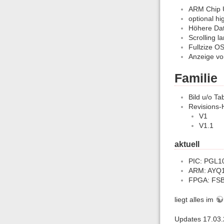
ARM Chip 
optional h
Höhere Dat
Scrolling 
Fullzize O
Anzeige von
Familie
Bild u/o Ta
Revisions-
V1
V1.1
aktuell
PIC: PGL1
ARM: AYQ
FPGA: FSB
liegt alles im
Updates 17.03.