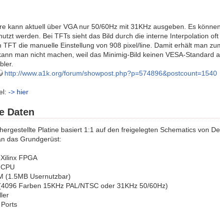
re kann aktuell über VGA nur 50/60Hz mit 31KHz ausgeben. Es können 
tzt werden. Bei TFTs sieht das Bild durch die interne Interpolation 
TFT die manuelle Einstellung von 908 pixel/line. Damit erhält man zu
kann man nicht machen, weil das Minimig-Bild keinen VESA-Standard ab
ler.
http://www.a1k.org/forum/showpost.php?p=574896&postcount=1540
el:
-> hier
e Daten
ergestellte Platine basiert 1:1 auf den freigelegten Schematics von 
an das Grundgerüst:
Xilinx FPGA
 CPU
 (1.5MB Usernutzbar)
 (4096 Farben 15KHz PAL/NTSC oder 31KHz 50/60Hz)
ler
 Ports