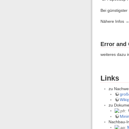
Bei günstigste
Nähere Infos 
Error and 
weiteres dazu 
Links
zu Nachwei
groß
Wikip
zu Dokume
Mini
Nachbau-I