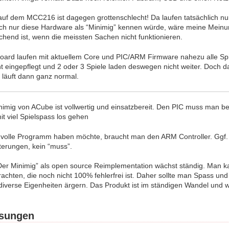
 auf dem MCC216 ist dagegen grottenschlecht! Da laufen tatsächlich n
h nur diese Hardware als “Minimig” kennen würde, wäre meine Meinun
chend ist, wenn die meissten Sachen nicht funktionieren.
oard laufen mit aktuellem Core und PIC/ARM Firmware nahezu alle S
icht eingepflegt und 2 oder 3 Spiele laden deswegen nicht weiter. Do
t läuft dann ganz normal.
inimig von ACube ist vollwertig und einsatzbereit. Den PIC muss man b
t viel Spielspass los gehen
olle Programm haben möchte, braucht man den ARM Controller. Ggf. 
terungen, kein “muss”.
er Minimig” als open source Reimplementation wächst ständig. Man kan
achten, die noch nicht 100% fehlerfrei ist. Daher sollte man Spass u
 diverse Eigenheiten ärgern. Das Produkt ist im ständigen Wandel und 
ösungen