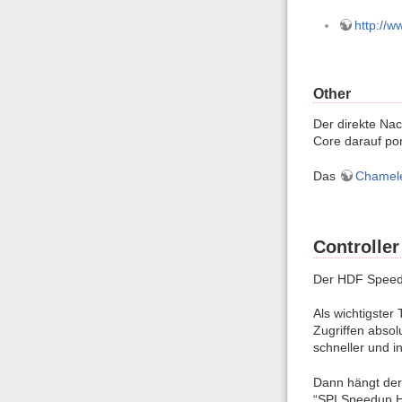
http://
Other
Der direkte Na
Core darauf port
Das
Chamel
Controller
Der HDF Speed 
Als wichtigster
Zugriffen absol
schneller und in
Dann hängt der
“SPI Speedup H