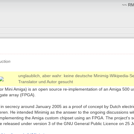
~~ RM:
unglaublich, aber wahr: keine deutsche Minimig-Wikipedia-S
Translator und Autor gesucht
for Mini Amiga) is an open source re-implementation of an Amiga 500 us
ate array (FPGA).
 in secrecy around January 2005 as a proof of concept by Dutch electri
ren. He intended Minimig as the answer to the ongoing discussions wi
mplementing the Amiga custom chipset using an FPGA. The project's 
e released under version 3 of the GNU General Public Licence on 25 J