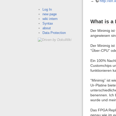
→
http://en.
Log In
new page
wiki intern
What is a
Syntax
about
Der Minimig is
Data Protection
angewiesen sin
Der Minimig ist
“Über-CPU” oder
Ein 100% Nachb
Customchips un
funktionieren k
“Minimig” ist w
Ur-Platine biet
unterschiedlich
benennen. Ich b
wurde und mein
Das FPGA Repla
genau wie im e