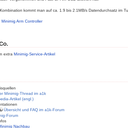
r Kombination kommt man auf ca. 1.9 bis 2.1MB/s Datendurchsatz im T
→
Minimig Arm Controller
Co.
im extra
Minimig-Service-Artikel
squellen
er Minimig-Thread im a1k
edia-Artikel (engl.)
ntationen
Übersicht und FAQ im a1k-Forum
mig-Forum
nfos
Minimig Nachbau