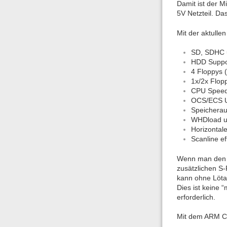
Damit ist der M
5V Netzteil. D
Mit der aktull
SD, SDHC u
HDD Suppor
4 Floppys 
1x/2x Flop
CPU Speed
OCS/ECS U
Speicherau
WHDload un
Horizontal
Scanline e
Wenn man den M
zusätzlichen S-
kann ohne Löta
Dies ist keine 
erforderlich.
Mit dem ARM Co