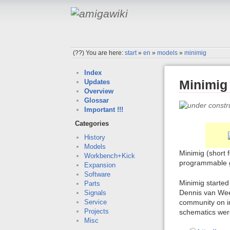
(??)
You are here:
start
»
en
»
models
»
minimig
Index
Minimig
Updates
Overview
Glossar
Important !!!
Categories
History
Models
Minimig (short 
Workbench+Kick
programmable g
Expansion
Software
Minimig started
Parts
Dennis van Wee
Signals
community on i
Service
Projects
schematics wer
Misc