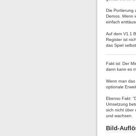
Die Portierung
Demos. Wenn ic
einfach enttäus
Auf dem V1.1 B
Register ist n
das Spiel selbs
Fakt ist: Der M
dann kann es mi
Wenn man das v
optionale Erwei
Ebenso Fakt: “D
Umsetzung betr
sich nicht über
und wachsen.
Bild-Aufl