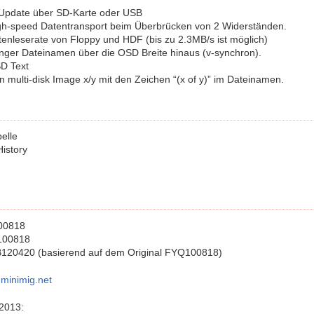
Update über SD-Karte oder USB
igh-speed Datentransport beim Überbrücken von 2 Widerständen.
enleserate von Floppy und HDF (bis zu 2.3MB/s ist möglich)
langer Dateinamen über die OSD Breite hinaus (v-synchron).
SD Text
 multi-disk Image x/y mit den Zeichen “(x of y)” im Dateinamen.
belle
History
00818
100818
120420 (basierend auf dem Original FYQ100818)
minimig.net
2013: