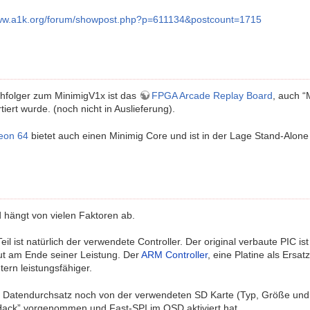
www.a1k.org/forum/showpost.php?p=611134&postcount=1715
chfolger zum MinimigV1x ist das
FPGA Arcade Replay Board
, auch “
iert wurde. (noch nicht in Auslieferung).
eon 64
bietet auch einen Minimig Core und ist in der Lage Stand-Alone
hängt von vielen Faktoren ab.
 Teil ist natürlich der verwendete Controller. Der original verbaute PIC
ut am Ende seiner Leistung. Der
ARM Controller
, eine Platine als Ersat
tern leistungsfähiger.
 Datendurchsatz noch von der verwendeten SD Karte (Typ, Größe un
ack” vorgenommen und Fast-SPI im OSD aktiviert hat.