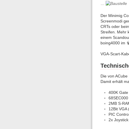
…
Der Minimig Co
Screenmodi genu
CRTs oder beim 
Streifen. Mehr 
einem Scandoub
boing4000 im
VGA-Scart-Kab
Technisch
Die von ACube h
Damit erhält m
400K Gate 
68SEC000
2MB S-RAM
12Bit VGA
PIC Control
2x Joystick