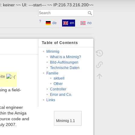
 keiner ~~ UI: ---start--- ~~ IP:216.73.216.200~~
?
de
en
no
Table of Contents
Minimig
What is a Minimig?
Bild-Auflösungen
Technische Daten
Familie
eite
aktuell
Other
Controller
ing a field-
Error and Co.
Links
cal engineer
thin the Amiga
source code and
Minimig 1.1
uly 2007.