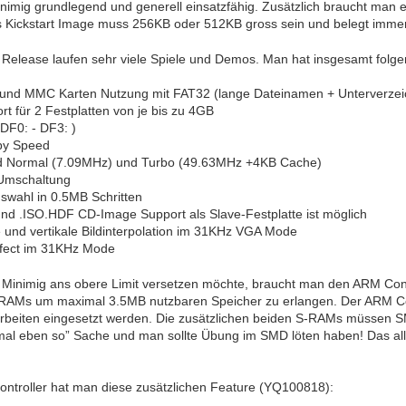
inimig grundlegend und generell einsatzfähig. Zusätzlich braucht man
as Kickstart Image muss 256KB oder 512KB gross sein und belegt im
en Release laufen sehr viele Spiele und Demos. Man hat insgesamt fol
nd MMC Karten Nutzung mit FAT32 (lange Dateinamen + Unterverzei
t für 2 Festplatten von je bis zu 4GB
(DF0: - DF3: )
py Speed
 Normal (7.09MHz) und Turbo (49.63MHz +4KB Cache)
mschaltung
swahl in 0.5MB Schritten
d .ISO.HDF CD-Image Support als Slave-Festplatte ist möglich
e und vertikale Bildinterpolation im 31KHz VGA Mode
ffect im 31KHz Mode
inimig ans obere Limit versetzen möchte, braucht man den ARM Contr
RAMs um maximal 3.5MB nutzbaren Speicher zu erlangen. Der ARM Contro
rbeiten eingesetzt werden. Die zusätzlichen beiden S-RAMs müssen 
“mal eben so” Sache und man sollte Übung im SMD löten haben! Das alle
ntroller hat man diese zusätzlichen Feature (YQ100818):