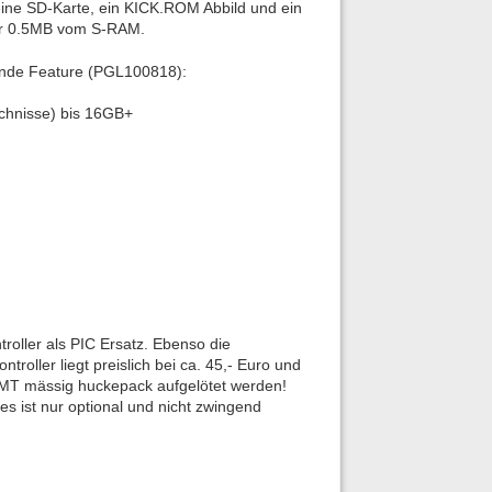
 eine SD-Karte, ein KICK.ROM Abbild und ein
mer 0.5MB vom S-RAM.
gende Feature (PGL100818):
chnisse) bis 16GB+
oller als PIC Ersatz. Ebenso die
ller liegt preislich bei ca. 45,- Euro und
SMT mässig huckepack aufgelötet werden!
s ist nur optional und nicht zwingend