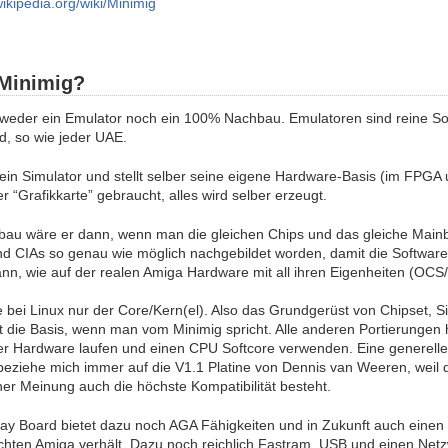
wikipedia.org/wiki/Minimig
 Minimig?
t weder ein Emulator noch ein 100% Nachbau. Emulatoren sind reine So
d, so wie jeder UAE.
 ein Simulator und stellt selber seine eigene Hardware-Basis (im FPG
 “Grafikkarte” gebraucht, alles wird selber erzeugt.
au wäre er dann, wenn man die gleichen Chips und das gleiche Mainb
d CIAs so genau wie möglich nachgebildet worden, damit die Software
ann, wie auf der realen Amiga Hardware mit all ihren Eigenheiten (OCS
ie bei Linux nur der Core/Kern(el). Also das Grundgerüst von Chipset,
et die Basis, wenn man vom Minimig spricht. Alle anderen Portierungen 
er Hardware laufen und einen CPU Softcore verwenden. Eine generelle K
eziehe mich immer auf die V1.1 Platine von Dennis van Weeren, weil d
er Meinung auch die höchste Kompatibilität besteht.
y Board bietet dazu noch AGA Fähigkeiten und in Zukunft auch einen 
chten Amiga verhält. Dazu noch reichlich Fastram, USB und einen Netz