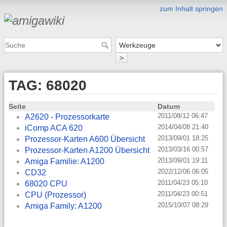
zum Inhalt springen
>
TAG: 68020
Seite
Datum
2011/08/12 06:47
A2620 - Prozessorkarte
2014/04/08 21:40
iComp ACA 620
2013/09/01 18:25
Prozessor-Karten A600 Übersicht
2013/03/16 00:57
Prozessor-Karten A1200 Übersicht
2013/09/01 19:11
Amiga Familie: A1200
2022/12/06 06:05
CD32
2011/04/23 05:10
68020 CPU
2011/04/23 00:51
CPU (Prozessor)
2015/10/07 08:29
Amiga Family: A1200