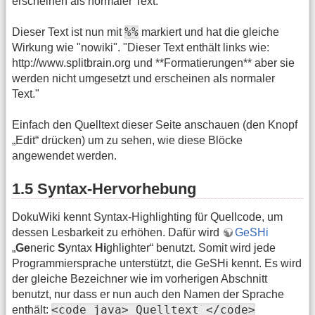
erscheinen als normaler Text.
%%
Dieser Text ist nun mit
markiert und hat die gleiche
Wirkung wie "nowiki". "Dieser Text enthält links wie:
http://www.splitbrain.org und **Formatierungen** aber sie
werden nicht umgesetzt und erscheinen als normaler
Text."
Einfach den Quelltext dieser Seite anschauen (den Knopf
„Edit“ drücken) um zu sehen, wie diese Blöcke
angewendet werden.
1.5 Syntax-Hervorhebung
DokuWiki kennt Syntax-Highlighting für Quellcode, um
dessen Lesbarkeit zu erhöhen. Dafür wird
GeSHi
„
Ge
neric
S
yntax
Hi
ghlighter“ benutzt. Somit wird jede
Programmiersprache unterstützt, die GeSHi kennt. Es wird
der gleiche Bezeichner wie im vorherigen Abschnitt
benutzt, nur dass er nun auch den Namen der Sprache
<code java> Quelltext </code>
enthält: