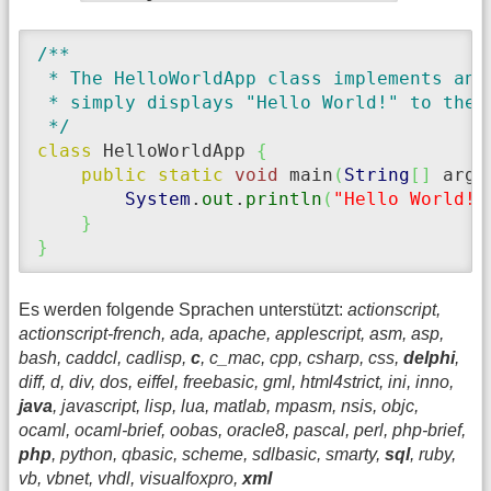
/** 

 * The HelloWorldApp class implements an a
 * simply displays "Hello World!" to the s
 */
class
 HelloWorldApp 
{
public
static
void
 main
(
String
[
]
 args
System
.
out
.
println
(
"Hello World!"
}
}
Es werden folgende Sprachen unterstützt:
actionscript,
actionscript-french, ada, apache, applescript, asm, asp,
bash, caddcl, cadlisp,
c
, c_mac, cpp, csharp, css,
delphi
,
diff, d, div, dos, eiffel, freebasic, gml, html4strict, ini, inno,
java
, javascript, lisp, lua, matlab, mpasm, nsis, objc,
ocaml, ocaml-brief, oobas, oracle8, pascal, perl, php-brief,
php
, python, qbasic, scheme, sdlbasic, smarty,
sql
, ruby,
vb, vbnet, vhdl, visualfoxpro,
xml