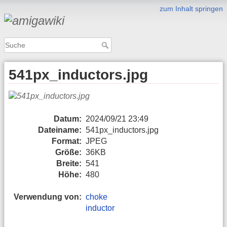
zum Inhalt springen
541px_inductors.jpg
Datum:
2024/09/21 23:49
Dateiname:
541px_inductors.jpg
Format:
JPEG
Größe:
36KB
Breite:
541
Höhe:
480
Verwendung von:
choke
inductor