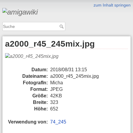
zum Inhalt springen
a2000_r45_245mix.jpg
Datum:
2018/08/31 13:15
Dateiname:
a2000_r45_245mix.jpg
FotografIn:
Micha
Format:
JPEG
Größe:
42KB
Breite:
323
Höhe:
652
Verwendung von:
74_245