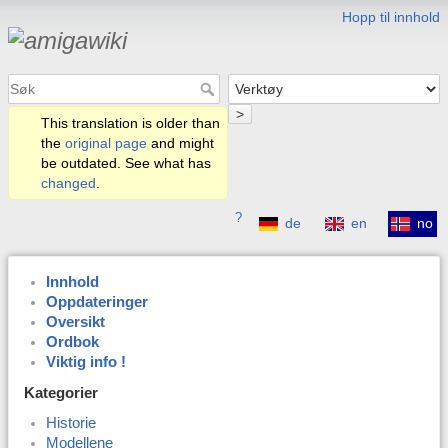
Hopp til innhold
>
This translation is older than
the
original page
and might
be outdated. See what has
changed
.
?
de
en
no
Innhold
Oppdateringer
Oversikt
Ordbok
Viktig info !
Kategorier
Historie
Modellene