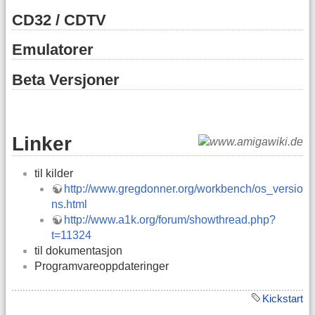
CD32 / CDTV
Emulatorer
Beta Versjoner
Linker
til kilder
http://www.gregdonner.org/workbench/os_versio
ns.html
http://www.a1k.org/forum/showthread.php?
t=11324
til dokumentasjon
Programvareoppdateringer
Kickstart