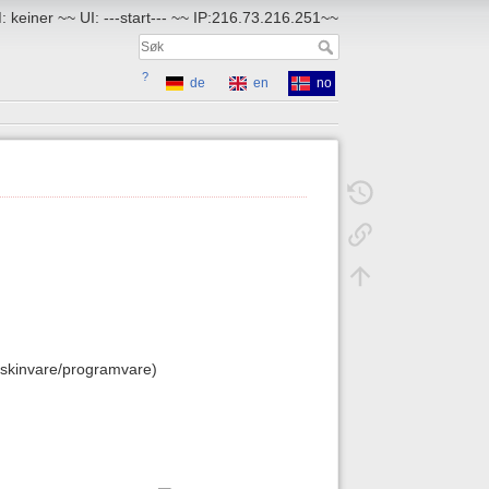
 keiner ~~ UI: ---start--- ~~ IP:216.73.216.251~~
?
de
en
no
skinvare/programvare)