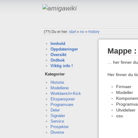
(??)
Du er her:
start
»
no
»
history
Innhold
Mappe : 
Oppdateringer
Oversikt
Ordbok
… her finner du
Viktig info !
Kategorier
Her finner du ti
Historie
Firmaer
Modellene
Modeller
Workbench+Kick
Komponent
Ekspansjoner
Programva
Programvare
Utvidelser
Deler
osv.
Signaler
Service
Prosjekter
Diverse