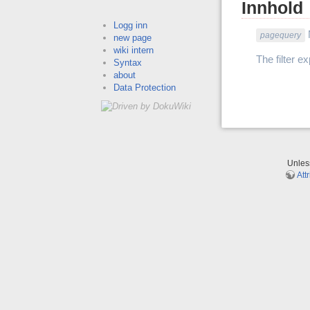
Innhold
Logg inn
pagequery
new page
wiki intern
The filter e
Syntax
about
Data Protection
Unle
Att