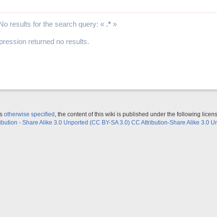
No results for the search query: «
.*
»
xpression returned no results.
ss
otherwise specified
, the content of this wiki is published under the following licen
ribution - Share Alike 3.0 Unported (CC BY-SA 3.0) CC Attribution-Share Alike 3.0 U