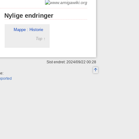
Nylige endringer
Mappe : Historie
Top ↑
Sist endret: 2024/09/22 00:28
se:
nported