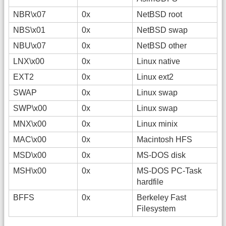
NBR\x07
0x
NetBSD root
NBS\x01
0x
NetBSD swap
NBU\x07
0x
NetBSD other
LNX\x00
0x
Linux native
EXT2
0x
Linux ext2
SWAP
0x
Linux swap
SWP\x00
0x
Linux swap
MNX\x00
0x
Linux minix
MAC\x00
0x
Macintosh HFS
MSD\x00
0x
MS-DOS disk
MSH\x00
0x
MS-DOS PC-Task
hardfile
BFFS
0x
Berkeley Fast
Filesystem