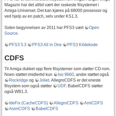
Magazin har det alltid vært der raskeste filsystemet i
Amiga-Universet. Det kan kjøres på 68000 prosessor og
ved hjelp av en patch, selv under KS1.3.
Siden begynnelsen av 2011 har PFS3 vært
Open
Source
.
PFS3 5.3
PFS3 All in One
PFS3 Kildekode
CDFS
Til Amiga dukket opp flere filsystemer som støtter CD-rom.
Noen støttet imidlertid kun
Iso 9660
, andre støttet også
Rockridge
og
Joliet
. AllegroCDFS er det eneste
filsystem som også støtter
UDF
. BabelCDFS støtter
også WB1.3.
IdeFix (CacheCDFS)
AllegroCDFS
AmiCDFS
AsimCDFS
BabelCDFS