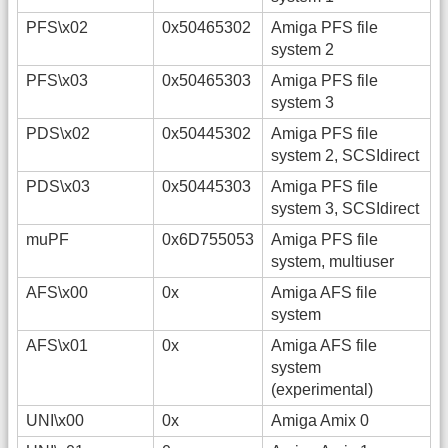
PFS\x02
0x50465302
Amiga PFS file
system 2
PFS\x03
0x50465303
Amiga PFS file
system 3
PDS\x02
0x50445302
Amiga PFS file
system 2, SCSIdirect
PDS\x03
0x50445303
Amiga PFS file
system 3, SCSIdirect
muPF
0x6D755053
Amiga PFS file
system, multiuser
AFS\x00
0x
Amiga AFS file
system
AFS\x01
0x
Amiga AFS file
system
(experimental)
UNI\x00
0x
Amiga Amix 0