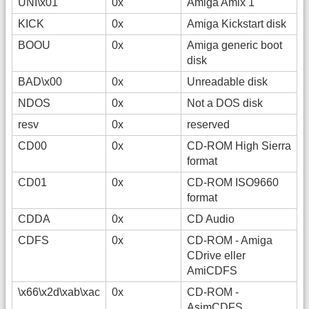
UNI\x01
0x
Amiga Amix 1
KICK
0x
Amiga Kickstart disk
BOOU
0x
Amiga generic boot
disk
BAD\x00
0x
Unreadable disk
NDOS
0x
Not a DOS disk
resv
0x
reserved
CD00
0x
CD-ROM High Sierra
format
CD01
0x
CD-ROM ISO9660
format
CDDA
0x
CD Audio
CDFS
0x
CD-ROM - Amiga
CDrive eller
AmiCDFS
\x66\x2d\xab\xac
0x
CD-ROM -
AsimCDFS