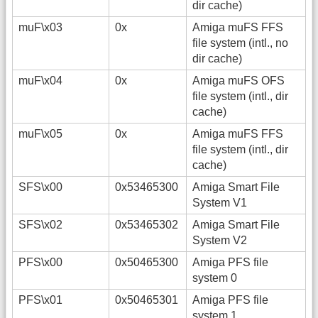
dir cache)
muF\x03
0x
Amiga muFS FFS
file system (intl., no
dir cache)
muF\x04
0x
Amiga muFS OFS
file system (intl., dir
cache)
muF\x05
0x
Amiga muFS FFS
file system (intl., dir
cache)
SFS\x00
0x53465300
Amiga Smart File
System V1
SFS\x02
0x53465302
Amiga Smart File
System V2
PFS\x00
0x50465300
Amiga PFS file
system 0
PFS\x01
0x50465301
Amiga PFS file
system 1