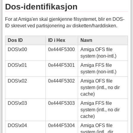
Dos-identifikasjon
For at Amiga'en skal gjenkjenne filsystemet, blir en DOS-
ID skrevet ved partisjonering av disketten/harddisken.
Dos ID
ID i Hex
Navn
DOS\x00
0x444F5300
Amiga OFS file
system (non-intl.)
DOS\x01
0x444F5301
Amiga FFS file
system (non-intl.)
DOS\x02
0x444F5302
Amiga OFS file
system (intl., no dir
cache)
DOS\x03
0x444F5303
Amiga FFS file
system (intl., no dir
cache)
DOS\x04
0x444F5304
Amiga OFS file
system (intl., dir