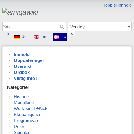
Hopp til innhold
>
?
de
en
no
Innhold
Oppdateringer
Oversikt
Ordbok
Viktig info !
Kategorier
Historie
Modellene
Workbench+Kick
Ekspansjoner
Programvare
Deler
Signaler