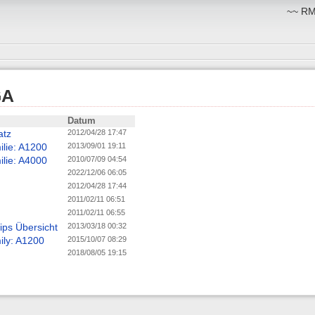
~~ RM:
GA
Datum
atz
2012/04/28 17:47
lie: A1200
2013/09/01 19:11
lie: A4000
2010/07/09 04:54
2022/12/06 06:05
2012/04/28 17:44
2011/02/11 06:51
2011/02/11 06:55
ps Übersicht
2013/03/18 00:32
ly: A1200
2015/10/07 08:29
2018/08/05 19:15