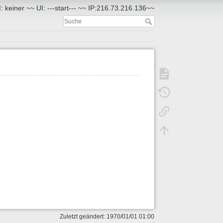
 keiner ~~ UI: ---start--- ~~ IP:216.73.216.136~~
Zuletzt geändert: 1970/01/01 01:00