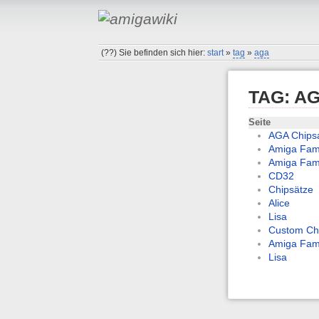
(??)
Sie befinden sich hier:
start
»
tag
»
aga
TAG: A
Seite
AGA Chips
Amiga Fami
Amiga Fami
CD32
Chipsätze
Alice
Lisa
Custom Chi
Amiga Fami
Lisa