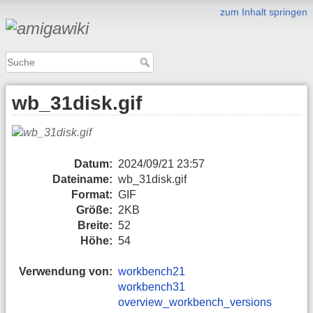
zum Inhalt springen
wb_31disk.gif
Datum:
2024/09/21 23:57
Dateiname:
wb_31disk.gif
Format:
GIF
Größe:
2KB
Breite:
52
Höhe:
54
Verwendung von:
workbench21
workbench31
overview_workbench_versions