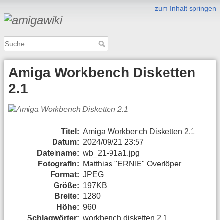
zum Inhalt springen
Amiga Workbench Disketten
2.1
Titel:
Amiga Workbench Disketten 2.1
Datum:
2024/09/21 23:57
Dateiname:
wb_21-91a1.jpg
FotografIn:
Matthias "ERNIE" Overlöper
Format:
JPEG
Größe:
197KB
Breite:
1280
Höhe:
960
Schlagwörter:
workbench disketten 2.1