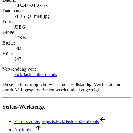
Datum:
2024/09/21 23:53
Dateiname:
kf_a5_ga_melf.jpg
Format:
JPEG
Größe:
57KB
Breite:
582
Höhe:
347
Verwendung von:
kickflash_a500_details
Diese Liste ist möglicherweise nicht vollständig. Versteckte und
durch ACL gesperrte Seiten werden nicht angezeigt.
Seiten-Werkzeuge
Zurück zu de:projects:kickflash_a500_details
Nach oben