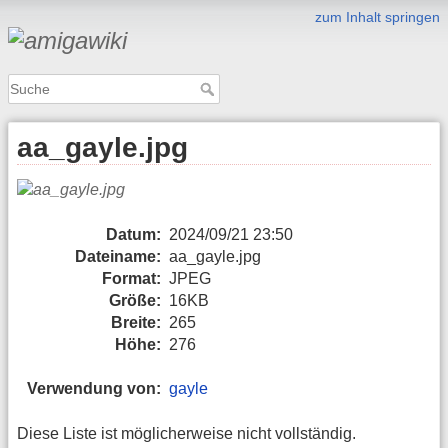
zum Inhalt springen
aa_gayle.jpg
Datum:
2024/09/21 23:50
Dateiname:
aa_gayle.jpg
Format:
JPEG
Größe:
16KB
Breite:
265
Höhe:
276
Verwendung von:
gayle
Diese Liste ist möglicherweise nicht vollständig.