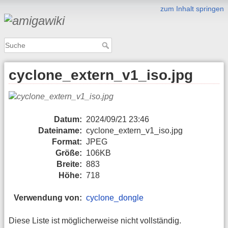
zum Inhalt springen
cyclone_extern_v1_iso.jpg
Datum:
2024/09/21 23:46
Dateiname:
cyclone_extern_v1_iso.jpg
Format:
JPEG
Größe:
106KB
Breite:
883
Höhe:
718
Verwendung von:
cyclone_dongle
Diese Liste ist möglicherweise nicht vollständig.