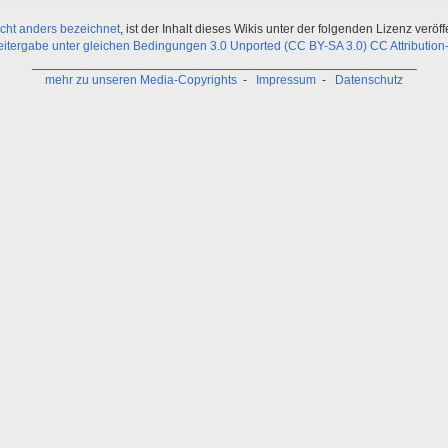
icht anders bezeichnet
, ist der Inhalt dieses Wikis unter der folgenden Lizenz veröffe
ergabe unter gleichen Bedingungen 3.0 Unported (CC BY-SA 3.0) CC Attribution-
_______________________________________________________
mehr zu unseren Media-Copyrights
-
Impressum
-
Datenschutz