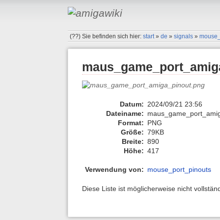
(??)
Sie befinden sich hier:
start
»
de
»
signals
»
mouse_
maus_game_port_amiga
Datum:
2024/09/21 23:56
Dateiname:
maus_game_port_amig
Format:
PNG
Größe:
79KB
Breite:
890
Höhe:
417
Verwendung von:
mouse_port_pinouts
Diese Liste ist möglicherweise nicht vollstä