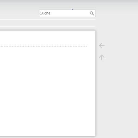
Important
.