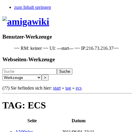
zum Inhalt springen
Benutzer-Werkzeuge
~~ RM: keiner ~~ UI: ---start--- ~~ IP:216.73.216.37~~
Webseiten-Werkzeuge
Suche
>
(??)
Sie befinden sich hier:
start
»
tag
»
ecs
TAG: ECS
Seite
Datum
A500plus
2011/06/01 23:11