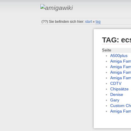
(??)
Sie befinden sich hier:
start
»
tag
TAG: ec
Seite
A500plus
Amiga Fami
Amiga Fami
Amiga Fami
Amiga Fami
CDTV
Chipsätze
Denise
Gary
Custom Chi
Amiga Fami