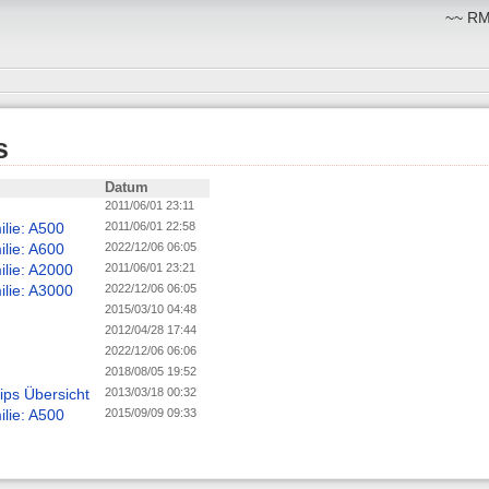
~~ RM:
s
Datum
2011/06/01 23:11
lie: A500
2011/06/01 22:58
lie: A600
2022/12/06 06:05
lie: A2000
2011/06/01 23:21
lie: A3000
2022/12/06 06:05
2015/03/10 04:48
2012/04/28 17:44
2022/12/06 06:06
2018/08/05 19:52
ps Übersicht
2013/03/18 00:32
lie: A500
2015/09/09 09:33