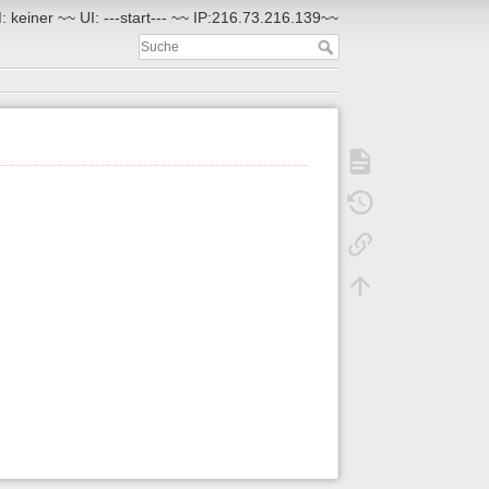
 keiner ~~ UI: ---start--- ~~ IP:216.73.216.139~~